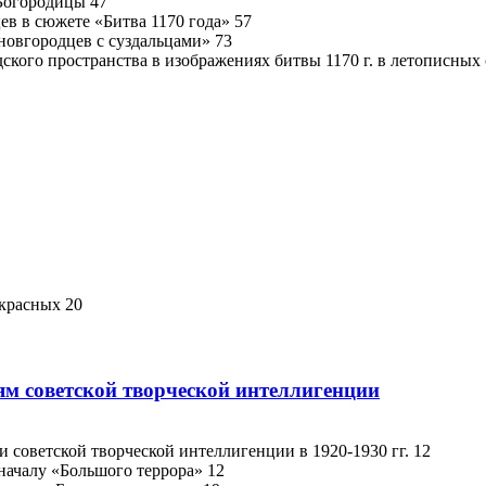
 Богородицы 47
ев в сюжете «Битва 1170 года» 57
новгородцев с суздальцами» 73
ского пространства в изображениях битвы 1170 г. в летописных 
 красных 20
м советской творческой интеллигенции
 советской творческой интеллигенции в 1920-1930 гг. 12
началу «Большого террора» 12