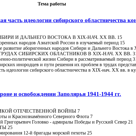
Тема работы
ая часть идеологии сибирского областничества ко
ИРИ И ДАЛЬНЕГО ВОСТОКА В XIX-НАЧ. XX ВВ. 15
коренных народов Азиатской России в изучаемый период 15
е развитие аборигенных народов Сибири и Дальнего Востока в X
ТРУДАХ СИБИРСКИХ ОБЛАСТНИКОВ В XIX-НАЧ. XX ВВ. 3
твенно-политической жизни Сибири в рассматриваемый период 3
ирских инородцев и пути решения их проблем в трудах представ
сть идеологии сибирского областничества в XIX-нач. XX вв. в к
роне и освобождении Заполярья 1941-1944 гг.
ЛИКОЙ ОТЕЧЕСТВЕННОЙ ВОЙНЫ 7
хоты и Краснознамённого Северного Флота 7
й Григорьевич Головко - адмиралы Победы и Русский Север 21
ТЫ 25
рмирования 12-й бригады морской пехоты 25