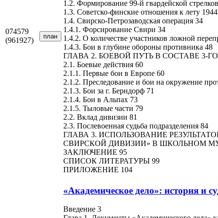
1.2. Формирование 99-й гвардейской стрелко
1.3. Советско-финские отношения к лету 1944
1.4. Свирско-Петрозаводская операция 34
1.4.1. Форсирование Свири 34
074579
план
1.4.2. О количестве участников ложной переп
(961927)
1.4.3. Бои в глубине обороны противника 48
ГЛАВА 2. БОЕВОЙ ПУТЬ В СОСТАВЕ 3-ГО
2.1. Боевые действия 60
2.1.1. Первые бои в Европе 60
2.1.2. Преследование и бои на окружение пр
2.1.3. Бои за г. Берндорф 71
2.1.4. Бои в Альпах 73
2.1.5. Тыловые части 79
2.2. Вклад дивизии 81
2.3. Послевоенная судьба подразделения 84
ГЛАВА 3. ИСПОЛЬЗОВАНИЕ РЕЗУЛЬТАТ
СВИРСКОЙ ДИВИЗИИ» В ШКОЛЬНОМ МУ
ЗАКЛЮЧЕНИЕ 95
СПИСОК ЛИТЕРАТУРЫ 99
ПРИЛОЖЕНИЕ 104
«Академическое дело»: история и с
Введение 3
Глава 1. Документы «Академического дела» к