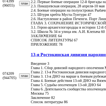
074399
2.2. Первые боевые операции 12-й бригады на 
план
(96055)
2.3. Пикшуевская операция, 28 апреля-10 мая 
2.4. Боевые операции на полуостровах Рыбач
2.5. Штурм хребта Муста-Тунтури 47
2.6. Наступление в район Печенги. Порт Лии
ГЛАВА 3. СОХРАНЕНИЕ ИСТОРИЧЕСКОЙ
3.1. Герои-архангелогородцы в истории 12-й
3.2. Школа № 34 и улица им. А.И. Клепача 60
ЗАКЛЮЧЕНИЕ 64
СПИСОК ЛИТЕРАТУРЫ 67
ПРИЛОЖЕНИЕ 78
13-я Ростокинская дивизия народно
Введение 3
Глава 1. Сбор дивизий народного ополчения 
Глава 2. 13-я Ростокинская дивизия народног
074209
план
Глава 3. 13-я ДНО на марше к боевым рубеж
(944705)
Глава 4. Боевые действия 13-ой ДНО на Вязе
Глава 5. Судьбы ополченцев 13-ой ДНО 64
Глава 6. Деятельность сообщества ополченце
Москвы 75
Заключение 82
Список литературы 86