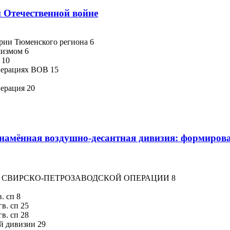
й Отечественной войне
ории Тюменского региона 6
шизмом 6
 10
операциях ВОВ 15
перация 20
намённая воздушно-десантная дивизия: формирова
В СВИРСКО-ПЕТРОЗАВОДСКОЙ ОПЕРАЦИИ 8
. сп 8
гв. сп 25
гв. сп 28
й дивизии 29