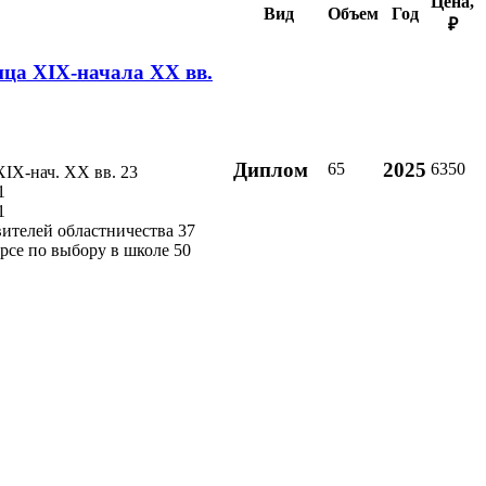
Цена,
Вид
Объем
Год
₽
нца XIX-начала ХХ вв.
Диплом
2025
65
6350
IX-нач. XX вв. 23
1
1
ителей областничества 37
урсе по выбору в школе 50