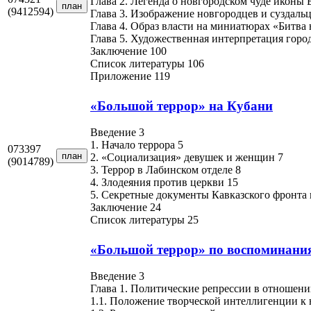
Глава 2. Легенда о новгородском чуде иконы
план
(9412594)
Глава 3. Изображение новгородцев и суздальц
Глава 4. Образ власти на миниатюрах «Битва 
Глава 5. Художественная интерпретация город
Заключение 100
Список литературы 106
Приложение 119
«Большой террор» на Кубани
Введение 3
1. Начало террора 5
073397
план
2. «Социализация» девушек и женщин 7
(9014789)
3. Террор в Лабинском отделе 8
4. Злодеяния против церкви 15
5. Секретные документы Кавказского фронта
Заключение 24
Список литературы 25
«Большой террор» по воспоминания
Введение 3
Глава 1. Политические репрессии в отношении
1.1. Положение творческой интеллигенции к 