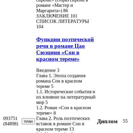
романе «Мастер и
Маргарита») 86
ЗАКЛЮЧЕНИЕ 101
СПИСОК ЛИТЕРАТУРЫ
104
Функции поэтической
речи в романе Цао
Сюэциня «Сон в
красном тереме»
Введение 3
Глава 1. Эпоха создания
романа Сон в красном
тереме 5
1.1. Исторические события и
их влияние на литературный
мир 5
1.2. Роман «Сон в красном
тереме» 8
093751
Глава 2. Роль поэтических
Диплом
55
план
(84898)
вставок в романе Сон в
красном тереме 13