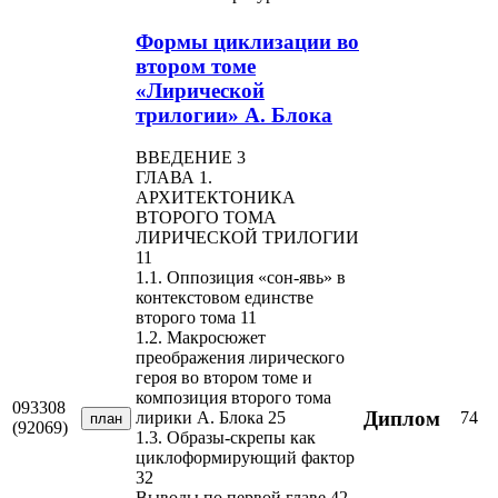
Формы циклизации во
втором томе
«Лирической
трилогии» А. Блока
ВВЕДЕНИЕ 3
ГЛАВА 1.
АРХИТЕКТОНИКА
ВТОРОГО ТОМА
ЛИРИЧЕСКОЙ ТРИЛОГИИ
11
1.1. Оппозиция «сон-явь» в
контекстовом единстве
второго тома 11
1.2. Макросюжет
преображения лирического
героя во втором томе и
композиция второго тома
093308
Диплом
74
лирики А. Блока 25
план
(92069)
1.3. Образы-скрепы как
циклоформирующий фактор
32
Выводы по первой главе 42