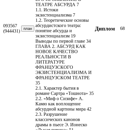
ТЕАТРЕ АБСУРДА 7
1.1. Истоки
экзистенциализма 7
1.2. Теоретические основы
абсурдистского театра:
093567
Диплом
68
план
понятие абсурда и
(944431)
экзистенциализм 19
Выводы по первой главе 34
ГЛАВА 2. АБСУРД КАК
НОВОЕ КАЧЕСТВО
РЕАЛЬНОСТИ В
ЛИТЕРАТУРЕ
ФРАНЦУЗСКОГО
ЭКЗИСТЕНЦИАЛИЗМА И
ФРАНЦУЗСКОМ ТЕАТРЕ
35
2.1. Характер бытия в
романе Сартра «Тошнота» 35
2.2. «Миф о Сизифе» А.
Камю как воплощение
абсурдной картины мира 42
2.3. Разрушение
классических канонов
драмы в пьесе Э. Ионеско
«Лысая певица» 51