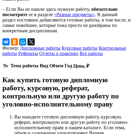
– Если Вы не нашли здесь нужную работу,
обязательно
посмотрите
ее в разделе
«Разные предметы»
. В данный
раздел постоянно добавляются готовые работы, в том числе, и
самые новейшие, которые пока просто не разобраны по
конкретным дисциплинам.
Фильтр:
Дипломные работы
Курсовые работы
Контрольные
работы
Рефераты
Отчеты о практике
Все работы
№
Тема работы
Вид
Объем
Год
Цена, ₽
Как купить готовую дипломную
работу, курсовую, реферат,
контрольную или другую работу по
уголовно-исполнительному праву
Вы находите готовую дипломную работу, курсовую,
реферат, контрольную или другую работу по уголовно-
исполнительному праву в нашем каталоге. Если тема,
объем и содержание удовлетворяют Вашим