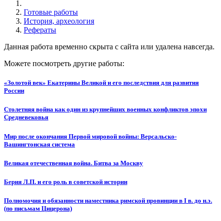
Готовые работы
История, археология
Рефераты
Данная работа временно скрыта с сайта или удалена навсегда.
Можете посмотреть другие работы:
«Золотой век» Екатерины Великой и его последствия для развития
России
Столетняя война как один из крупнейших военных конфликтов эпохи
Средневековья
Мир после окончания Первой мировой войны: Версальско-
Вашингтонская система
Великая отечественная война. Битва за Москву
Берия Л.П. и его роль в советской истории
Полномочия и обязанности наместника римской провинции в I в. до н.э.
(по письмам Цицерона)