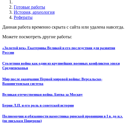
Готовые работы
История, археология
Рефераты
Данная работа временно скрыта с сайта или удалена навсегда.
Можете посмотреть другие работы:
«Золотой век» Екатерины Великой и его последствия для развития
России
Столетняя война как один из крупнейших военных конфликтов эпохи
Средневековья
Мир после окончания Первой мировой войны: Версальско-
Вашингтонская система
Великая отечественная война. Битва за Москву
Берия Л.П. и его роль в советской истории
Полномочия и обязанности наместника римской провинции в I в. до н.э.
(по письмам Цицерона)