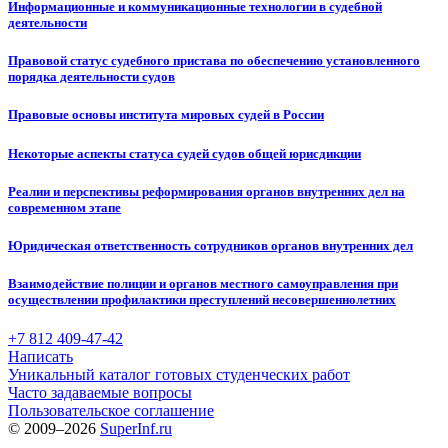
Информационные и коммуникационные технологии в судебной
деятельности
Правовой статус судебного пристава по обеспечению установленного
порядка деятельности судов
Правовые основы института мировых судей в России
Некоторые аспекты статуса судей судов общей юрисдикции
Реалии и перспективы реформирования органов внутренних дел на
современном этапе
Юридическая ответственность сотрудников органов внутренних дел
Взаимодействие полиции и органов местного самоуправления при
осуществлении профилактики преступлений несовершеннолетних
+7 812 409-47-42
Написать
Уникальный каталог готовых студенческих работ
Часто задаваемые вопросы
Пользовательское соглашение
© 2009–2026
SuperInf.ru