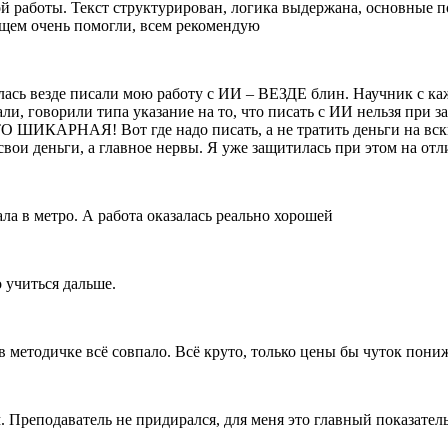
ой работы. Текст структурирован, логика выдержана, основные п
щем очень помогли, всем рекомендую
ась везде писали мою работу с ИИ – ВЕЗДЕ блин. Научник с каж
и, говорили типа указание на то, что писать с ИИ нельзя при зак
 ШИКАРНАЯ! Вот где надо писать, а не тратить деньги на вски
ои деньги, а главное нервы. Я уже защитилась при этом на отл
ла в метро. А работа оказалась реально хорошей
 учиться дальше.
 методичке всё совпало. Всё круто, только цены бы чуток пони
 Преподаватель не придирался, для меня это главный показатель