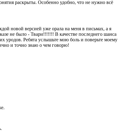
онятия раскрыты. Особенно удобно, что не нужно всё
дой новой версией уже орала на меня в письмах, а я
азе не было - Твари!!!!!!! В качестве последнего шанса
х уродов. Ребята услышьте мою боль и поверьте моему
ично и точно знаю о чем говорю!
же.
.