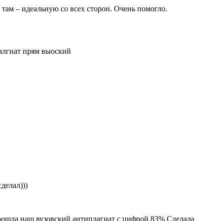
 там – идеальную со всех сторон. Очень помогло.
палгиат прям выоский
делал)))
прошла наш вузовский антиплагиат с цифрой 83% Сделала