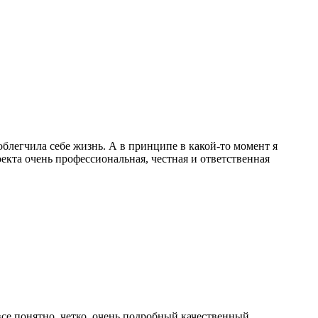
 облегчила себе жизнь. А в принципе в какой-то момент я
роекта очень профессиональная, честная и ответственная
все понятно, четко, очень подробный качественный