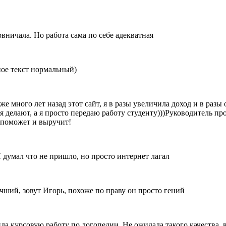
рвничала. Но работа сама по себе адекватная
ное текст нормальный)
же много лет назад этот сайт, я в разы увеличила доход и в разы
ня делают, а я просто передаю работу студенту)))Руководитель п
м поможет и выручит!
Я думал что не пришло, но просто интернет лагал
чший, зовут Игорь, похоже по праву он просто гений
ла курсовую работу по логопедии. Не ожидала такого качества, 