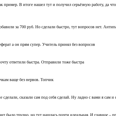
к пример. В итоге нашел тут и получил серьёзную работу, да что
добавили за 700 руб. Но сделали быстро, тут вопросов нет. Анти
еферат а он прям супер. Учитель принял без вопросов
почту ответили быстра. Отправили тоже быстра
очкам ваще без нервов. Топчик
 сделали, сказали сам под себя сделай. Ну ладно с вами я сам и с
нт было трудно, но тут нашлась почти идеальная. И главное – 