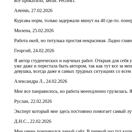
все прокатило, зачли. Респект.
Artemis, 27.02.2026
Курcава норм, только задержали минут на 40 где-то. поне
Милена, 25.02.2026
Работа окей, но титулька простая некрасивая. Ладно глав
Георгий, 24.02.2026
Я автор студенческих и научных работ. Открыв для себя у
уже даже и перестала быть автором, так как тут все за ме
девушка, всегда даже в самых трудных ситуациях со все
Александра Л., 24.02.2026
Мне все панравилось, но работа меееедленно грузилась. 
Руслан, 22.02.2026
Эксперт который мне здесь постоянно помогает самый лу
Д.Н.С., 22.02.2026
Мне очень понравился даный сайт. В первый раз тут купи