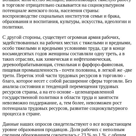
в торговле отрицательно сказывается на социокультурном
потенциале женского пола, населения страны:
воспроизводстве социальных институтов семьи и брака,
образования и воспитания, культуры, искусства, идеологии и
политики.
С другой стороны, существует огромная армия рабочих,
задействованных на рабочих местах с тяжелыми и вредными,
особо тяжелыми и вредными условиями труда, где в конце
восьмидесятых годов женщины составляли одну треть, а в
таких отраслях, как химическая и нефтехимическая,
деревообрабатывающая, стекольная и фарфоро-фаянсовая,
пищевая промышленность - почти половина, в легкой же -две
трети. Переток этой части трудовых ресурсов в торговлю -
благо, которое несет с собой расширение сферы торговли. Без
анализа состояния и тенденций перемещения трудовых
ресурсов страны, а на его основе - целенаправленной
государственной политики в области труда и занятости
невозможно поддержание, а, тем более, невозможен рост
потенциала трудовых ресурсов, развитие социокультурного
процесса в стране.
Данные наших опросов свидетельствуют о все возрастающем
уровне образования продавцов. Доля рабочих с неполным
средним образованием сократилась с 23 % до 1 %, с общим