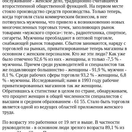
обслуживание - женское дело, традиционно считавшееся
второстепенной общественной функцией. На первом месте
стояло производство средств производства. Только теперь,
когда торговля стала коммерческим бизнесом, в нее
потянулись мужчины, что привело к возникновению новых
многочисленных торговых точек, заполняющих рынок
товарами «мужского спроса»: теле-, радиотехника, спиртное,
сигареты. Мужчины преобладают в оптовой торговле,
снабжающей рынок товарами. Сбытом занимаются, наряду с
торговлей на рынках, приватизированные теперь магазины в
основном с женским персоналом. Кто же эти люди? Как уже
было отмечено 92,6 % из них - женщины, и только -7,5 % -
мужчины. Причем среди руководителей и специалистов так
же подавляющее большинство - женщины - 91,9 %, мужчин -
8,1 %. Среди рабочих сферы торговли 93,2 % - женщины, 6,8
% - мужчины. Исследованный; нами в 1993 году рабочие
приватизированных магазинов так же женщины.
Обратившись к статистике в целом по стране, обнаруживаем,
что процент женщин в общей численности специалистов с
высшим и средним образованием - 61 55. Стало быть торговля
является одной из ведущих областей приложения женского
труда.
По возрасту это работники от 19 лет и выше. В частности
руководители - в основном люди зрелого возраста 89,1 % из