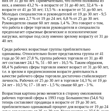
них от 31 до 60 лет. Примечательно, что почти половина из
них, а именно 43,2 % - в возрасте от 31 до 40 лет, 32,4 % - в
возрасте от 41 до 50 лет; 13,5 % - в возрасте от 51 до 60 лет.
Молодых специалистов и руководителей от 19 до 30 лет - 9,5
%. Среди них 2,7 % от 19 до 24 лет, 6,8 % от 25 до 30 лет.
Руководители свыше 60 лет лишь 1,4 %. Это говорит о том,
что работа в сфере торговли руководителя и специалиста
предполагает серьезные физические и психологические
нагрузки, которые под силу именно зрелому возрасту от 31 до
40 лет.
Среди рабочих возрастные группы приблизительно
одинаковы. Относительно более представлена группа от 41
года до 50 лет 27,8 %, группа рабочих торговли от 31 до 40
лет составляет 24,1 %, 51 - 60 лет - 16,5 %. Таким обрразом,
68,4 % рабочих сферы торговли имеют возраст от 31 до 60 лет,
т.е. в зрелом и предпенсионном возрасте деятельность в
качестве рабочего сферы торговли достаточно стабилизирует
личность. Рабочих от 25 до 30 лет в торговле 14,3 %; от 19 до
24 лет - 10,5 %; 17 - 18 лет - 1,5 %; свыше 60 дет - 3 %.
Возрастная картина резко меняется в сторону омоложения
рабочих торговой сферы к 1993 году. Большинство (54,6 %)
теперь составляют продавцы в возрасте от 19 до 30 лет,
приблизительно одинаковый процент для возраста от 19 до 24