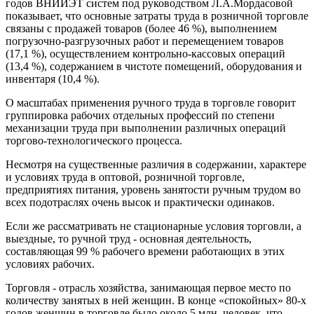
годов ВНИИЭТ систем под руководством Л.А.Мордасовой
показывает, что основные затраты труда в розничной торговле
связаны с продажей товаров (более 46 %), выполнением
погрузочно-разгрузочных работ и перемещением товаров
(17,1 %), осуществлением контрольно-кассовых операций
(13,4 %), содержанием в чистоте помещений, оборудования и
инвентаря (10,4 %).
О масштабах применения ручного труда в торговле говорит
группировка рабочих отдельных профессий по степени
механизации труда при выполнении различных операций
торгово-технологического процесса.
Несмотря на существенные различия в содержании, характере
и условиях труда в оптовой, розничной торговле,
предприятиях питания, уровень занятости ручным трудом во
всех подотраслях очень высок и практически одинаков.
Если же рассматривать не стационарные условия торговли, а
выездные, то ручной труд - основная деятельность,
составляющая 99 % рабочего времени работающих в этих
условиях рабочих.
Торговля - отрасль хозяйства, занимающая первое место по
количеству занятых в ней женщин. В конце «спокойных» 80-х
годов женщин в торговле было около 5 млн. человек, что