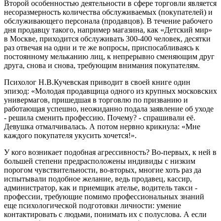
Второй особенностью деятельности в сфере торговли является
несоразмерность количества обслуживаемых (покупателей) и
обслуживающего персонала (продавцов). В течение рабочего
дня продавцу такого, например магазина, как «Детский мир»
в Москве, приходится обслуживать 300-400 человек, десятки
раз отвечая на одни и те же вопросы, приспосабливаясь к
постоянному мельканию лиц, к непрерывно сменяющим друг
друга, снова и снова, требующим внимания покупателям.
Психолог Н.В.Кучевская приводит в своей книге один
эпизод: «Молодая продавщица одного из крупных московских
универмагов, пришедшая в торговлю по призванию и
работающая успешно, неожиданно подала заявление об уходе
- решила сменить профессию. Почему? - спрашивали её.
Девушка отмалчивалась. А потом нервно крикнула: «Мне
каждого покупателя укусить хочется!».
У кого возникает подобная агрессивность? Во-первых, к ней в
большей степени предрасположены индивиды с низким
порогом чувствительности, во-вторых, многие хоть раз да
испытывали подобное желание, ведь продавец, кассир,
администратор, как и приемщик ателье, водитель такси -
профессии, требующие помимо профессиональных знаний
еще психологической подготовки личности: умение
контактировать с людьми, понимать их с полуслова. А если