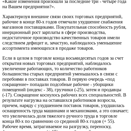
«Какие изменения произошли за последние три - четыре года
на Вашем предприятии?».
Характеризуя внешние связи своих торговых предприятий,
рабочие в конце 80-х годов отмечали ухудшение снабжения
магазинов поставщиками. Покупательная способность рубля,
инерционный рост зарплаты в сфере производства,
недостаточное производство качественных товаров имели
следствием дефицит и, зачастую, наблюдалось уменьшение
ассортимента имеющихся в продаже товаров.
Если в целом в торговле конца восьмидесятых годов за счет
открытия новых торговых предприятий, наблюдалось
увеличение работающих, то количество работников
большинства старых предприятий уменьшалось в связи с
перебоями в поставках товаров. В первую очередь «под
сокращение» попадали подсобные рабочие - уборщики
помещений (индекс - 38), грузчики (-25), затем и продавцы
(-17). Сокращение коснулось рабочих всех специальностей. В
результате нагрузка на оставшихся работников возросла,
причем, наряду с ухудшением поставок товаров, ухудшилась
оснащенность труда машинами и механизмами, а это означает;
что увеличилась доля тяжелого ручного труда в торговле
конца 80-х по сравнению со срединой 80-х годов (+ 55).
Рабочее время, затрагиваемое на разгрузку, переноску,