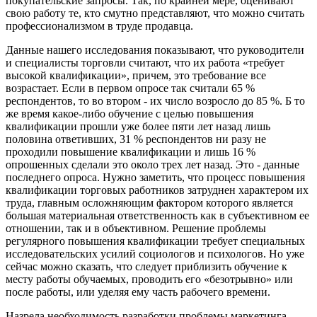
покупательские запросы. Так, по крайней мере, оценивают
свою работу те, кто смутно представляют, что можно считать
профессионализмом в труде продавца.
Данные нашего исследования показывают, что руководители
и специалисты торговли считают, что их работа «требует
высокой квалификации», причем, это требование все
возрастает. Если в первом опросе так считали 65 %
респондентов, то во втором - их число возросло до 85 %. Б то
же время какое-либо обучение с целью повышения
квалификации прошли уже более пяти лет назад лишь
половина ответивших, 31 % респондентов ни разу не
проходили повышение квалификации и лишь 16 %
опрошенных сделали это около трех лет назад. Это - данные
последнего опроса. Нужно заметить, что процесс повышения
квалификации торговых работников затруднен характером их
труда, главным осложняющим фактором которого является
большая материальная ответственность как в субъективном ее
отношении, так и в объективном. Решение проблемы
регулярного повышения квалификации требует специальных
исследовательских усилий социологов и психологов. Но уже
сейчас можно сказать, что следует приблизить обучение к
месту работы обучаемых, проводить его «безотрывно» или
после работы, или уделяя ему часть рабочего времени.
Назрела необходимость разработки проблемы маркетинга,