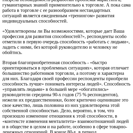
гуманитарных знаний применительно к торговле. А пока сама
работа в торговле с ее разнообразием нестандартных
ситуаций является ежедневным «тренингом» развития
индивидуальных способностей.
«Удовлетворены ли Вы возможностями, которые дает Ваша
профессия для развития способностей?», респонденты особо
отметили в первую очередь способность «работать с людьми»,
ладить с ними, без которой руководителю и человеку не
обойтись.
Вторая благоприобретенная способность - «быстро
ориентироваться в проблемных ситуациях», которая отличает
большинство работников торговли, а поэтому и характерна
для них. Благодаря своей профессии респонденты приобрели
способность лучше» понимать интересы людей». Способность
«управлять людьми» в большей мере «обогатились»
руководители середины 90-х годов (75 % респондентов),
нежели их предшественники, более критично оценившие это
свое качество, лишь половина из них удовлетворена этой
собственной способностью. Дело, вероятно, в том, что
произошло изменение отношения к этой способности, в
«контексте изменения менталитета» взаимоотношений людей
и в обществе в целом и на работе, особенно в сфере товарно-
денежных отношений. В конце 80-х, в период