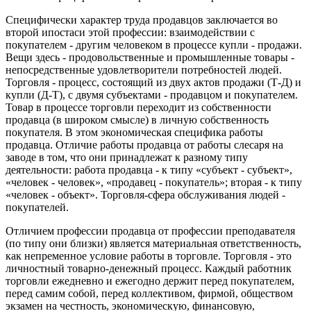
Специфически характер труда продавцов заключается во
второй ипостаси этой профессии: взаимодействии с
покупателем - другим человеком в процессе купли - продажи.
Вещи здесь - продовольственные и промышленные товары -
непосредственные удовлетворители потребностей людей.
Торговля - процесс, состоящий из двух актов продажи (Т-Д) и
купли (Д-Т), с двумя субъектами - продавцом и покупателем.
Товар в процессе торговли переходит из собственности
продавца (в широком смысле) в личную собственность
покупателя. В этом экономическая специфика работы
продавца. Отличие работы продавца от работы слесаря на
заводе в том, что они принадлежат к разному типу
деятельности: работа продавца - к типу «субъект - субъект»,
«человек - человек», «продавец - покупатель»; вторая - к типу
«человек - объект». Торговля-сфера обслуживания людей -
покупателей.
Отличием профессии продавца от профессии преподавателя
(по типу они близки) является материальная ответственность,
как непременное условие работы в торговле. Торговля - это
личностный товарно-денежный процесс. Каждый работник
торговли ежедневно и ежегодно держит перед покупателем,
перед самим собой, перед коллективом, фирмой, обществом
экзамен на честность, экономическую, финансовую,