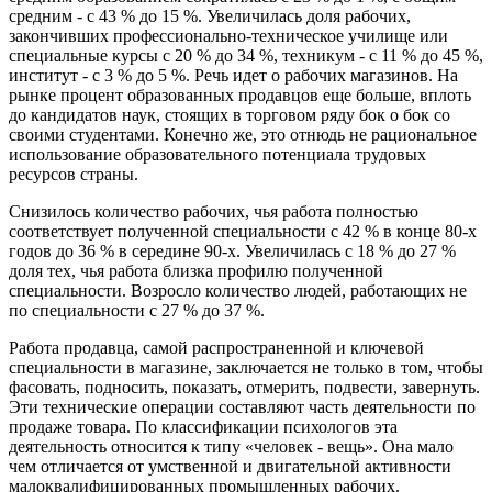
средним - с 43 % до 15 %. Увеличилась доля рабочих,
закончивших профессионально-техническое училище или
специальные курсы с 20 % до 34 %, техникум - с 11 % до 45 %,
институт - с 3 % до 5 %. Речь идет о рабочих магазинов. На
рынке процент образованных продавцов еще больше, вплоть
до кандидатов наук, стоящих в торговом ряду бок о бок со
своими студентами. Конечно же, это отнюдь не рациональное
использование образовательного потенциала трудовых
ресурсов страны.
Снизилось количество рабочих, чья работа полностью
соответствует полученной специальности с 42 % в конце 80-х
годов до 36 % в середине 90-х. Увеличилась с 18 % до 27 %
доля тех, чья работа близка профилю полученной
специальности. Возросло количество людей, работающих не
по специальности с 27 % до 37 %.
Работа продавца, самой распространенной и ключевой
специальности в магазине, заключается не только в том, чтобы
фасовать, подносить, показать, отмерить, подвести, завернуть.
Эти технические операции составляют часть деятельности по
продаже товара. По классификации психологов эта
деятельность относится к типу «человек - вещь». Она мало
чем отличается от умственной и двигательной активности
малоквалифицированных промышленных рабочих.