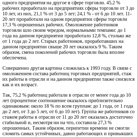
одного предприятия на другое в сфере торговли. 45,2 %
рабочих проработало на предприятиях сферы торговли от 3 до
10 лет, из них, 21,1 % от 3 до 5 лет; 24,1 % - от 6 до 10 лет. 11-
20 лет проработали на одном предприятии сферы торговли
17,3 % опрошенных рабочих. Омоложение работников
торговли шло своим чередом, нормальными темпами: до 1
года на данном предприятии проработало 12,8 %, столько же
от 1 года до 2 лет. Старых работников, проработавших на
данном предприятии свыше 20 лет оказалось 9 %. Таким
образом, смена поколений рабочих торговли была вполне
обеспечена.
Совершенно другая картина сложилась к 1993 году. В связи с
омоложением состава работниц торговых предприятий, стаж
их работы в отрасли и на данном предприятии также снизился
как и их возраст.
Так, 75,2 % работниц работали в отрасли от менее года до 10
лет (процентное соотношение оказалось приблизительно
одинаковым: около 18 % по всем группам: до 1 года, от 1 года
до 2 лет, от 3 до 5 лет, от 6 до 10 лет). Группа же работников со
стажем работы в отрасли от 11 до 20 лет оказалась достаточно
стабильной и, несмотря ни на что, составила 27,3 %
опрошенных. Таким образом, перипетии времени не смогли
сломить самых устойчивых, давно работающих и привыкших