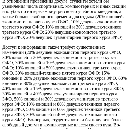
В отношении проведения досуга, студенты хотели бы
увеличения числа спортивных, компьютерных и иных секций
и клубов по интересам внутри своего учебного заведения, а
также больше свободного времени для отдыха (20% юношей-
экономистов первого курса ОФО, 10% девушек-экономистов
третьего курса ОФО; 10% юношей и 30% девушек-техников
третьего курса ОФО; 20% девушек-экономистов третьего
курса ЗФО; 20% девушек-гуманитариев первого курса ЗФО).
Доступ к информации также требует существенных
изменений (20% девушек-экономистов первого курса ОФО,
30% юношей и 20% девушек-экономистов третьего курса
ОФО, 30% юношей и 10% девушек-экономистов пятого курса
ОФО; 10% юношей и 50% девушек-техников третьего курса
ОФО, 30% юношей-техников пятого курса ОФО; 15%
юношей и 20% девушек-экономистов первого курса ЗФО, 60%
юношей и 30% девушек-экономистов третьего курса ЗФО,
40% юношей и 15% девушек-экономистов пятого курса ЗФО;
30% юношей и 40% девушек-гуманитариев первого курса
ЗФО, 50% юношей и 30% девушек-гуманитариев третьего
курса ЗФО; 10% юношей и 80% девушек-техников первого
курса ЗФО, 50% юношей и 60% девушек-техников третьего
курса ЗФО, 30% юношей и 40% девушек-техников пятого
курса ЗФО). Во-первых, студенты хотели бы получить более
свободный доступ в компьютерные классы своего вуза. Во-