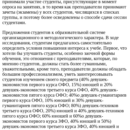
принимали участие студенты, присутствующие в момент
опроса на занятиях, в то время как преподаватели принимают
зачеты (экзамены) у всех студентов, числящихся в списках
группы, и поэтому более осведомлены о способе сдачи сессии
студентами.
Предложения студентов к образовательной системе
организационного и методологического характера. В ходе
исследования, студентам предлагалось самостоятельно
определить условия повышения интереса к учебе. Первое, что
хотели бы улучшить студенты, особенно заочной формы
обучения, это отношения с преподавателями, которые, по
мнению студентов, должны стать более гуманными,
уважительными, кроме того, преподаватели должны обладать
большим профессионализмом, уметь заинтересовывать
студентов изучением своего предмета (40% девушек-
экономистов первого курса ОФО, 15%) юношей и 20%
девушек-экономистов третьего курса ОФО, 40% девушек-
экономистов пятого курса ОФО; 40%о девушек-гуманитариев
первого курса ОФО, 10% юношей и 30% девушек-
гуманитариев пятого курса ОФО; 80%) девушек-техников
третьего курса ОФО, 20%) юношей и 40% девушек-техников
пятого курса ОФО; 60% юношей и 60%о девушек-
экономистов первого курса ЗФО, 40% юношей и 50%)
девушек-экономистов третьего курса ЗФО, 40% юношей и