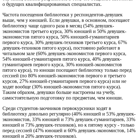
о будущих квалифицированных специалистах.
Частота посещения библиотеки у респондентов-девушек
выше, чем у юношей. Если девушки, в основном, посещают
библиотеку чаще одного раза в месяц (54% девушек-
экономистов третьего курса, 30% юношей и 50% девушек-
экономистов пятого курса, 50% юношей-гуманитариев
первого курса, 30% девушек-техников третьего курса, 67%
девушек-техников пятого курса), постоянно работают в
читальном зале (60% девушек-экономистов первого курса,
54% юношей-гуманитариев пятого курса, 40% девушек-
гуманитариев первого курса, 30% юношей-экономистов
пятого курса), то юноши посещают библиотеку только перед
сессией (по 80% юношей-экономистов первого и третьего
курсов, 27% юношей-гуманитариев первого курса) или не
ходят вообще (30% юношей-экономистов пятого курса).
Таким образом, девушки больше настроены на учебу,
самостоятельную подготовку по предметам, чем юноши.
Среди студентов-заочников первокурсники ходят в
библиотеку довольно регулярно (40% юношей и 53% девушек-
экономистов, 33% юношей и 73% девушек-гуманитариев, 33%
юношей и 73% девушек-техников), но к пятому курсу - только
перед сессией (47% юношей и 60% девушек-экономистов, 14%
юношей и 20% девушек-техников).