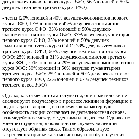
девушек-техников первого курса ЗФО, 56% юношей и 50%
девушек-техников третьего курса ЗФО);
- тесты (20% юношей и 40% девушек-экономистов первого
курса ОФО, 13% юношей и 45% девушек-экономистов
третьего курса ОФО, 33% юношей и 50% девушек-
экономистов пятого курса ОФО; 33% девушек-гуманитариев
первого курса ОФО, 25% юношей и 50% девушек-
гуманитариев пятого курса ОФО; 38% девушек-техников
третьего курса ОФО, 60% девушек-техников пятого курса
ОФО; 25% юношей и 31% девушек-экономистов третьего
курса ЗФО, 25% юношей и 29% девушек-экономистов пятого
курса ЗФО; 50% юношей и 50% девушек-гуманитариев
третьего курса ЗФО; 25% юношей и 50% девушек-техников
первого курса ЗФО, 22% юношей и 67% девушек-техников
третьего курса ЗФО).
Однако, как отмечают сами студенты, они практически не
анализируют получаемую в процессе лекции информацию и
редко задают вопросы, в то время как характерную
особенность лекции составляет ее деятельностная основа,
взаимодействие между студентами и педагогом. Однако, по
мнению студентов, в большинстве случаев на лекции
отсутствует обратная связь. Таким образом, в вузе
закрепляется привычка к пассивному способу получения