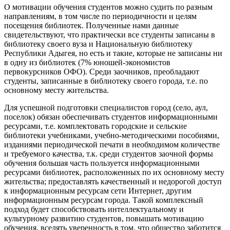
О мотивации обучения студентов можно судить по разным
направлениям, в том числе по периодичности и целям
посещения библиотек. Полученные нами данные
свидетельствуют, что практически все студенты записаны в
библиотеку своего вуза и Национальную библиотеку
Республики Адыгея, но есть и такие, которые не записаны ни
в одну из библиотек (7% юношей-экономистов
первокурсников ОФО). Среди заочников, преобладают
студенты, записанные в библиотеку своего города, т.е. по
основному месту жительства.
Для успешной подготовки специалистов город (село, аул,
поселок) обязан обеспечивать студентов информационными
ресурсами, т.е. комплектовать городские и сельские
библиотеки учебниками, учебно-методическими пособиями,
изданиями периодической печати в необходимом количестве
и требуемого качества, т.к. среди студентов заочной формы
обучения большая часть пользуется информационными
ресурсами библиотек, расположенных по их основному месту
жительства; предоставлять качественный и недорогой доступ
к информационным ресурсам сети Интернет, другим
информационным ресурсам города. Такой комплексный
подход будет способствовать интеллектуальному и
культурному развитию студентов, повышать мотивацию
обучения, вселять уверенность в том, что общество заботится