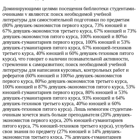
Доминирующими целями посещения библиотеки студентами-
очниками v являются: поиск необходимой учебной
литературы для самостоятельной подготовки по предметам
(80% девушек-экономистов первого курса, 73% юношей и
67% девушек-экономистов третьего курса, 67% юношей и 73%
девушек-экономистов пятого курса, 100% юношей и 80%о
девушек-гуманитариев первого курса, 100% юношей и 53%
девушек-гуманитариев пятого курса, 67% юношей-техников
третьего курса, 40% юношей и 60% девушек-техников пятого
курса), что говорит о наличии познавательной активности,
стремлении к саморазвитию; поиск необходимой учебной
литературы для написания курсовых, контрольных работ и
рефератов (60% юношей и 100%о девушек-экономистов
первого курса, 80%о девушек-экономистов третьего курса,
100% юношей и 87% девушек-экономистов пятого курса, 53%
юношей-гуманитариев первого курса, 80% юношей и 53%
девушек-гуманитариев пятого курса, 93% юношей и 64%
девушек-техников третьего курса, 40%о юношей и 60%
девушек-техников пятого курса). Лишь немногим студентам-
очникам хочется знать больше преподавателя (20% девушек-
экономистов первого курса, 20% юношей-гуманитариев
пятого курса, 7% юношей-техников третьего курса), углубить
свои знания по предмету (27% юношей и 14% девушек-
экономистов третьего курса, 7% девушек-гуманитариев