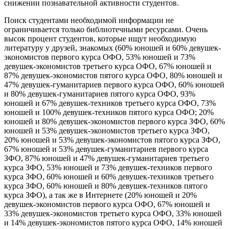
снижении познавательной активности студентов.
Поиск студентами необходимой информации не
ограничивается только библиотечными ресурсами. Очень
высок процент студентов, которые ищут необходимую
литературу у друзей, знакомых (60% юношей и 60% девушек-
экономистов первого курса ОФО, 53% юношей и 73%
девушек-экономистов третьего курса ОФО, 67% юношей и
87% девушек-экономистов пятого курса ОФО, 80% юношей и
47% девушек-гуманитариев первого курса ОФО, 60% юношей
и 80% девушек-гуманитариев пятого курса ОФО, 93%
юношей и 67% девушек-техников третьего курса ОФО, 73%
юношей и 100% девушек-техников пятого курса ОФО; 20%
юношей и 80% девушек-экономистов первого курса ЗФО, 60%
юношей и 53% девушек-экономистов третьего курса ЗФО,
20% юношей и 53% девушек-экономистов пятого курса ЗФО,
67% юношей и 53% девушек-гуманитариев первого курса
ЗФО, 87% юношей и 47% девушек-гуманитариев третьего
курса ЗФО, 53% юношей и 73% девушек-техников первого
курса ЗФО, 60% юношей и 60% девушек-техников третьего
курса ЗФО, 60% юношей и 80% девушек-техников пятого
курса ЗФО), а так же в Интернете (20% юношей и 20%
девушек-экономистов первого курса ОФО, 67% юношей и
33% девушек-экономистов третьего курса ОФО, 33% юношей
и 14% девушек-экономистов пятого курса ОФО, 14% юношей