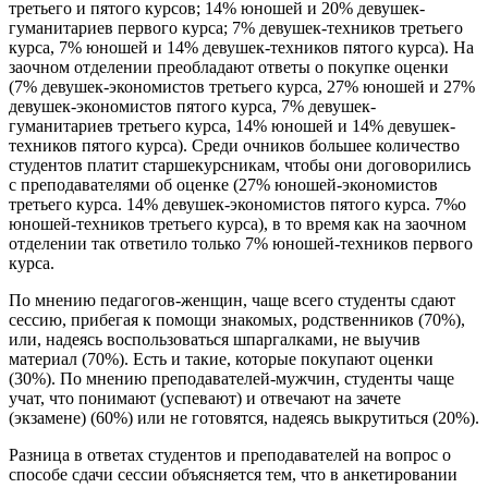
третьего и пятого курсов; 14% юношей и 20% девушек-
гуманитариев первого курса; 7% девушек-техников третьего
курса, 7% юношей и 14% девушек-техников пятого курса). На
заочном отделении преобладают ответы о покупке оценки
(7% девушек-экономистов третьего курса, 27% юношей и 27%
девушек-экономистов пятого курса, 7% девушек-
гуманитариев третьего курса, 14% юношей и 14% девушек-
техников пятого курса). Среди очников большее количество
студентов платит старшекурсникам, чтобы они договорились
с преподавателями об оценке (27% юношей-экономистов
третьего курса. 14% девушек-экономистов пятого курса. 7%о
юношей-техников третьего курса), в то время как на заочном
отделении так ответило только 7% юношей-техников первого
курса.
По мнению педагогов-женщин, чаще всего студенты сдают
сессию, прибегая к помощи знакомых, родственников (70%),
или, надеясь воспользоваться шпаргалками, не выучив
материал (70%). Есть и такие, которые покупают оценки
(30%). По мнению преподавателей-мужчин, студенты чаще
учат, что понимают (успевают) и отвечают на зачете
(экзамене) (60%) или не готовятся, надеясь выкрутиться (20%).
Разница в ответах студентов и преподавателей на вопрос о
способе сдачи сессии объясняется тем, что в анкетировании