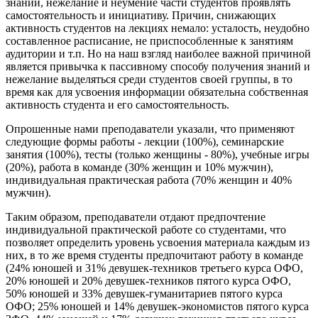
знаний, нежелание и неумение части студентов проявлять
самостоятельность и инициативу. Причин, снижающих
активность студентов на лекциях немало: усталость, неудобно
составленное расписание, не приспособленные к занятиям
аудитории и т.п. Но на наш взгляд наиболее важной причиной
является привычка к пассивному способу получения знаний и
нежелание выделяться среди студентов своей группы, в то
время как для усвоения информации обязательна собственная
активность студента и его самостоятельность.
Опрошенные нами преподаватели указали, что применяют
следующие формы работы - лекции (100%), семинарские
занятия (100%), тесты (только женщины - 80%), учебные игры
(20%), работа в команде (30% женщин и 10% мужчин),
индивидуальная практическая работа (70% женщин и 40%
мужчин).
Таким образом, преподаватели отдают предпочтение
индивидуальной практической работе со студентами, что
позволяет определить уровень усвоения материала каждым из
них, в то же время студенты предпочитают работу в команде
(24% юношей и 31% девушек-техников третьего курса ОФО,
20% юношей и 20% девушек-техников пятого курса ОФО,
50% юношей и 33% девушек-гуманитариев пятого курса
ОФО; 25% юношей и 14% девушек-экономистов пятого курса