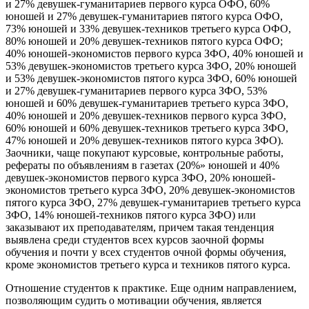
и 27% девушек-гуманитариев первого курса ОФО, 60%
юношей и 27% девушек-гуманитариев пятого курса ОФО,
73% юношей и 33% девушек-техников третьего курса ОФО,
80% юношей и 20% девушек-техников пятого курса ОФО;
40% юношей-экономистов первого курса ЗФО, 40% юношей и
53% девушек-экономистов третьего курса ЗФО, 20% юношей
и 53% девушек-экономистов пятого курса ЗФО, 60% юношей
и 27% девушек-гуманитариев первого курса ЗФО, 53%
юношей и 60% девушек-гуманитариев третьего курса ЗФО,
40% юношей и 20% девушек-техников первого курса ЗФО,
60% юношей и 60% девушек-техников третьего курса ЗФО,
47% юношей и 20% девушек-техников пятого курса ЗФО).
Заочники, чаще покупают курсовые, контрольные работы,
рефераты по объявлениям в газетах (20%» юношей и 40%
девушек-экономистов первого курса ЗФО, 20% юношей-
экономистов третьего курса ЗФО, 20% девушек-экономистов
пятого курса ЗФО, 27% девушек-гуманитариев третьего курса
ЗФО, 14% юношей-техников пятого курса ЗФО) или
заказывают их преподавателям, причем такая тенденция
выявлена среди студентов всех курсов заочной формы
обучения и почти у всех студентов очной формы обучения,
кроме экономистов третьего курса и техников пятого курса.
Отношение студентов к практике. Еще одним направлением,
позволяющим судить о мотивации обучения, является