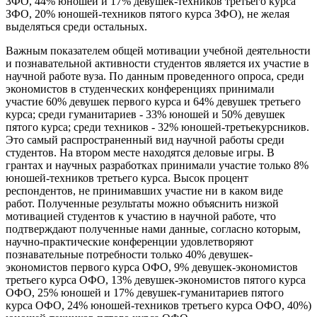
ЗФО, 44% юношей и 17% девушек-техников третьего курса
ЗФО, 20% юношей-техников пятого курса ЗФО), не желая
выделяться среди остальных.
Важным показателем общей мотивации учебной деятельности
и познавательной активности студентов является их участие в
научной работе вуза. По данным проведенного опроса, среди
экономистов в студенческих конференциях принимали
участие 60% девушек первого курса и 64% девушек третьего
курса; среди гуманитариев - 33% юношей и 50% девушек
пятого курса; среди техников - 32% юношей-третьекурсников.
Это самый распространенный вид научной работы среди
студентов. На втором месте находятся деловые игры. В
грантах и научных разработках принимали участие только 8%
юношей-техников третьего курса. Высок процент
респондентов, не принимавших участие ни в каком виде
работ. Полученные результаты можно объяснить низкой
мотивацией студентов к участию в научной работе, что
подтверждают полученные нами данные, согласно которым,
научно-практические конференции удовлетворяют
познавательные потребности только 40% девушек-
экономистов первого курса ОФО, 9% девушек-экономистов
третьего курса ОФО, 13% девушек-экономистов пятого курса
ОФО, 25% юношей и 17% девушек-гуманитариев пятого
курса ОФО, 24% юношей-техников третьего курса ОФО, 40%)