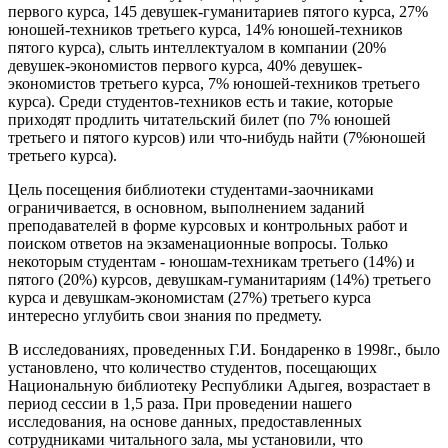
первого курса, 145 девушек-гуманитариев пятого курса, 27%
юношей-техников третьего курса, 14% юношей-техников
пятого курса), слыть интеллектуалом в компании (20%
девушек-экономистов первого курса, 40% девушек-
экономистов третьего курса, 7% юношей-техников третьего
курса). Среди студентов-техников есть и такие, которые
приходят продлить читательский билет (по 7% юношей
третьего и пятого курсов) или что-нибудь найти (7%юношей
третьего курса).
Цель посещения библиотеки студентами-заочниками
ограничивается, в основном, выполнением заданий
преподавателей в форме курсовых и контрольных работ и
поиском ответов на экзаменационные вопросы. Только
некоторым студентам - юношам-техникам третьего (14%) и
пятого (20%) курсов, девушкам-гуманитариям (14%) третьего
курса и девушкам-экономистам (27%) третьего курса
интересно углубить свои знания по предмету.
В исследованиях, проведенных Г.И. Бондаренко в 1998г., было
установлено, что количество студентов, посещающих
Национальную библиотеку Республики Адыгея, возрастает в
период сессии в 1,5 раза. При проведении нашего
исследования, на основе данных, предоставленных
сотрудниками читального зала, мы установили, что