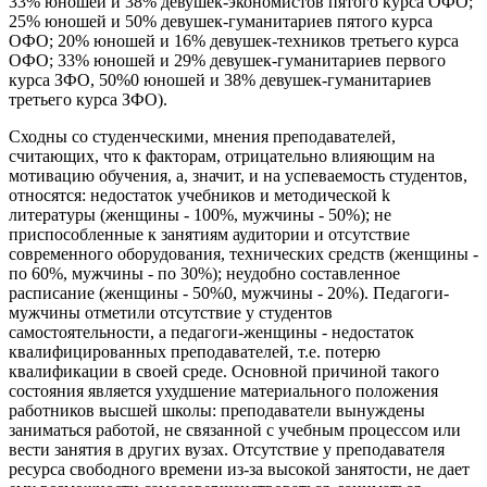
33% юношей и 38% девушек-экономистов пятого курса ОФО;
25% юношей и 50% девушек-гуманитариев пятого курса
ОФО; 20% юношей и 16% девушек-техников третьего курса
ОФО; 33% юношей и 29% девушек-гуманитариев первого
курса ЗФО, 50%0 юношей и 38% девушек-гуманитариев
третьего курса ЗФО).
Сходны со студенческими, мнения преподавателей,
считающих, что к факторам, отрицательно влияющим на
мотивацию обучения, а, значит, и на успеваемость студентов,
относятся: недостаток учебников и методической k
литературы (женщины - 100%, мужчины - 50%); не
приспособленные к занятиям аудитории и отсутствие
современного оборудования, технических средств (женщины -
по 60%, мужчины - по 30%); неудобно составленное
расписание (женщины - 50%0, мужчины - 20%). Педагоги-
мужчины отметили отсутствие у студентов
самостоятельности, а педагоги-женщины - недостаток
квалифицированных преподавателей, т.е. потерю
квалификации в своей среде. Основной причиной такого
состояния является ухудшение материального положения
работников высшей школы: преподаватели вынуждены
заниматься работой, не связанной с учебным процессом или
вести занятия в других вузах. Отсутствие у преподавателя
ресурса свободного времени из-за высокой занятости, не дает