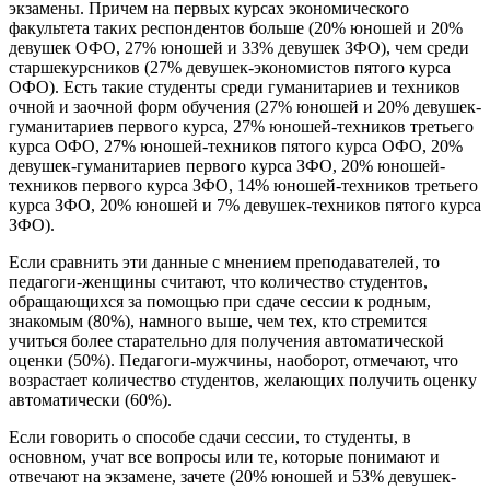
экзамены. Причем на первых курсах экономического
факультета таких респондентов больше (20% юношей и 20%
девушек ОФО, 27% юношей и 33% девушек ЗФО), чем среди
старшекурсников (27% девушек-экономистов пятого курса
ОФО). Есть такие студенты среди гуманитариев и техников
очной и заочной форм обучения (27% юношей и 20% девушек-
гуманитариев первого курса, 27% юношей-техников третьего
курса ОФО, 27% юношей-техников пятого курса ОФО, 20%
девушек-гуманитариев первого курса ЗФО, 20% юношей-
техников первого курса ЗФО, 14% юношей-техников третьего
курса ЗФО, 20% юношей и 7% девушек-техников пятого курса
ЗФО).
Если сравнить эти данные с мнением преподавателей, то
педагоги-женщины считают, что количество студентов,
обращающихся за помощью при сдаче сессии к родным,
знакомым (80%), намного выше, чем тех, кто стремится
учиться более старательно для получения автоматической
оценки (50%). Педагоги-мужчины, наоборот, отмечают, что
возрастает количество студентов, желающих получить оценку
автоматически (60%).
Если говорить о способе сдачи сессии, то студенты, в
основном, учат все вопросы или те, которые понимают и
отвечают на экзамене, зачете (20% юношей и 53% девушек-