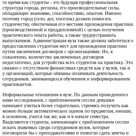
то время как студенты - это будущая профессиональная
структура города, региона, его производительные силы,
обладающие знаниями, способностями, опытом. Именно
поэтому город (село, аул, поселок) должен помогать
студенчеству, обеспечивая его местами прохождения практики
(производственной и преддипломной) с целью получения
практического опыта работы, а также трудоустраивать
выпускников. Администрация вуза также должна заботиться о
предоставлении студентам мест для прохождения практики
путем заключения договоров с организациями. Но, к
сожалению, количество заключенных договоров
недостаточно, для устройства всех студентов на практику. Это
связано с отсутствием финансовых средств как у вузов, так и
у организаций, которые обязаны оплачивать деятельность
сотрудников, занимающихся обучением и информированием
практикантов.
Неформальные отношения в вузе. По данным проведенного
нами исследования, с приближением сессии девушки
начинают учиться более старательно, стремясь получить как
можно больше автоматических оценок по предметам, юноши,
в основном, учатся так же, как и в начале семестра.
Выделяются студенты, начинающие с приближением сессии
искать знакомых среди сотрудников вузов, которые
поговорили бы с преподавателями и помогли сдать зачеты и