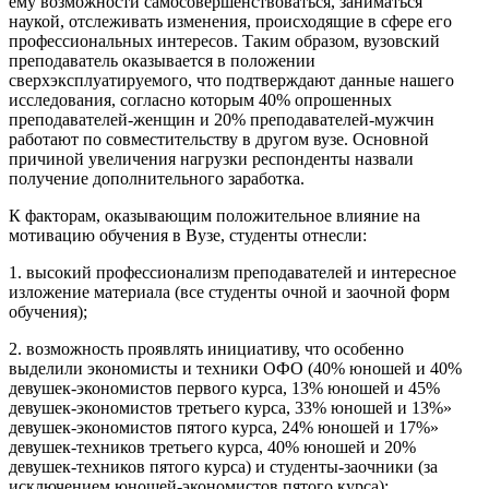
ему возможности самосовершенствоваться, заниматься
наукой, отслеживать изменения, происходящие в сфере его
профессиональных интересов. Таким образом, вузовский
преподаватель оказывается в положении
сверхэксплуатируемого, что подтверждают данные нашего
исследования, согласно которым 40% опрошенных
преподавателей-женщин и 20% преподавателей-мужчин
работают по совместительству в другом вузе. Основной
причиной увеличения нагрузки респонденты назвали
получение дополнительного заработка.
К факторам, оказывающим положительное влияние на
мотивацию обучения в Вузе, студенты отнесли:
1. высокий профессионализм преподавателей и интересное
изложение материала (все студенты очной и заочной форм
обучения);
2. возможность проявлять инициативу, что особенно
выделили экономисты и техники ОФО (40% юношей и 40%
девушек-экономистов первого курса, 13% юношей и 45%
девушек-экономистов третьего курса, 33% юношей и 13%»
девушек-экономистов пятого курса, 24% юношей и 17%»
девушек-техников третьего курса, 40% юношей и 20%
девушек-техников пятого курса) и студенты-заочники (за
исключением юношей-экономистов пятого курса);