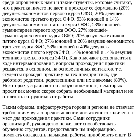
среди опрошенных нами и такие студенты, которые считают,
что практика ничего не дает, и проходят ее формально (20%
девушек-экономистов первого курса ОФО, 20% девушек-
экономистов третьего курса ОФО, 53% юношей и 14%
девушек-экономистов пятого курса ОФО; 53% юношей-
гуманитариев первого курса ОФО, 27% юношей-
гуманитариев пятого курса ОФО; 20% девушек-техников
пятого курса ОФО; 27% юношей и 20% девушек-экономистов
третьего курса ЗФО, 53% юношей и 40% девушек-
экономистов пятого курса ЗФО; 14% юношей и 14% девушек-
техников третьего курса ЗФО). Как отмечают респонденты в
ходе интервьюирования, вопросы прохождения практики
решаются, в основном, на основе личных контактов, т.е.
студенты проходят практику на тех предприятиях, где
работают родители, родственники или их знакомые (80%).
Некоторых устраивают на любую должность, некоторых
просят как можно скорее собрать необходимый материал и не
отвлекать сотрудников от работы.
Таким образом, инфраструктура города и региона не отвечает
требованиям вуза о предоставлении достаточного количества
мест для прохождения практики. Сами сотрудники
организаций, руководство не желают способствовать
обучению студентов, предоставлять им информацию,
помогать овладевать навыками работы, приобретать опыт. В