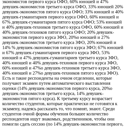
экономистов первого курса ОФО, 60% юношей и 47%
девушек-экономистов третьего курса ОФО, 33% юношей 20%
девушек-экономистов пятого курса ОФО; 33% юношей и 40%
девушек-гуманитариев первого курса ОФО, 60% юношей и
67% девушек-гуманитариев пятого курса ОФО; 53% юношей
и 40% девушек-техников третьего курса ОФО, 60% юношей и
40% девушек-техников пятого курса ОФО; 20% девушек-
экономистов первого курса ЗФО, 20%о юношей и 27%
девушек-экономистов третьего курса ЗФО, 20% юношей и
14% % девушек-экономистов пятого курса ЗФО; 67% юношей
и 67% девушек-гуманитариев первого курса ЗФО, 53%
юношей и 47% девушек-гуманитариев третьего курса ЗФО,
40% юношей и 40% девушек-техников первого курса ЗФО,
60% юношей и 47%о девушек-техников третьего курса ЗФО,
40% юношей и 27%о девушек-техников пятого курса ЗФО).
Есть и такие респонденты на очном отделении, которые
получают экзамен путем автоматического выставления
оценки (14% девушек-экономистов первого курса, 20%о
девушек-экономистов третьего курса, 14% девушек-
экономистов пятого курса). К третьему курсу возрастает
количество студентов, которые практически не готовятся к
экзамену, надеясь рассказать то, что помнят, знают. Среди
студентов очной формы обучения большее количество
респондентов ищут знакомых, родственников, чтобы они
помогли сдать сессию (по 14% девушек-экономистов первого,