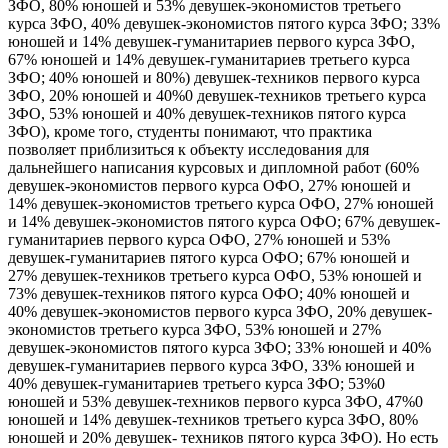
ЗФО, 80% юношей и 53% девушек-экономистов третьего
курса ЗФО, 40% девушек-экономистов пятого курса ЗФО; 33%
юношей и 14% девушек-гуманитариев первого курса ЗФО,
67% юношей и 14% девушек-гуманитариев третьего курса
ЗФО; 40% юношей и 80%) девушек-техников первого курса
ЗФО, 20% юношей и 40%0 девушек-техников третьего курса
ЗФО, 53% юношей и 40% девушек-техников пятого курса
ЗФО), кроме того, студенты понимают, что практика
позволяет приблизиться к объекту исследования для
дальнейшего написания курсовых и дипломной работ (60%
девушек-экономистов первого курса ОФО, 27% юношей и
14% девушек-экономистов третьего курса ОФО, 27% юношей
и 14% девушек-экономистов пятого курса ОФО; 67% девушек-
гуманитариев первого курса ОФО, 27% юношей и 53%
девушек-гуманитариев пятого курса ОФО; 67% юношей и
27% девушек-техников третьего курса ОФО, 53% юношей и
73% девушек-техников пятого курса ОФО; 40% юношей и
40% девушек-экономистов первого курса ЗФО, 20% девушек-
экономистов третьего курса ЗФО, 53% юношей и 27%
девушек-экономистов пятого курса ЗФО; 33% юношей и 40%
девушек-гуманитариев первого курса ЗФО, 33% юношей и
40% девушек-гуманитариев третьего курса ЗФО; 53%0
юношей и 53% девушек-техников первого курса ЗФО, 47%0
юношей и 14% девушек-техников третьего курса ЗФО, 80%
юношей и 20% девушек- техников пятого курса ЗФО). Но есть