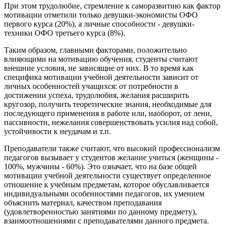
При этом трудолюбие, стремление к саморазвитию как фактор
мотивации отметили только девушки-экономисты ОФО
первого курса (20%), а личные способности - девушки-
техники ОФО третьего курса (8%).
Таким образом, главными факторами, положительно
влияющими на мотивацию обучения, студенты считают
внешние условия, не зависящие от них. В то время как
специфика мотивации учебной деятельности зависит от
личных особенностей учащихся: от потребности в
достижении успеха, трудолюбия, желания расширить
кругозор, получить теоретические знания, необходимые для
последующего применения в работе или, наоборот, от лени,
пассивности, нежелания совершенствовать усилия над собой,
устойчивости к неудачам и т.п.
Преподаватели также считают, что высокий профессионализм
педагогов вызывает у студентов желание учиться (женщины -
100%, мужчины - 60%). Это означает, что на базе общей
мотивации учебной деятельности существует определенное
отношение к учебным предметам, которое обуславливается
индивидуальными особенностями педагогов, их умением
объяснить материал, качеством преподавания
(удовлетворенностью занятиями по данному предмету),
взаимоотношениями с преподавателями данного предмета.