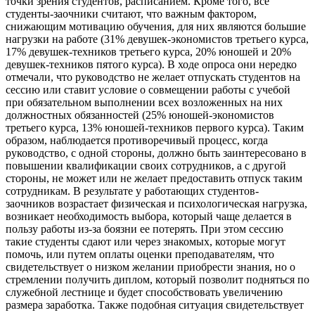
точки зрения студентов, расписанием. Кроме того, все
студенты-заочники считают, что важным фактором,
снижающим мотивацию обучения, для них являются большие
нагрузки на работе (31% девушек-экономистов третьего курса,
17% девушек-техников третьего курса, 20% юношей и 20%
девушек-техников пятого курса). В ходе опроса они нередко
отмечали, что руководство не желает отпускать студентов на
сессию или ставит условие о совмещении работы с учебой
при обязательном выполнении всех возложенных на них
должностных обязанностей (25% юношей-экономистов
третьего курса, 13% юношей-техников первого курса). Таким
образом, наблюдается противоречивый процесс, когда
руководство, с одной стороны, должно быть заинтересовано в
повышении квалификации своих сотрудников, а с другой
стороны, не может или не желает предоставить отпуск таким
сотрудникам. В результате у работающих студентов-
заочников возрастает физическая и психологическая нагрузка,
возникает необходимость выбора, который чаще делается в
пользу работы из-за боязни ее потерять. При этом сессию
такие студенты сдают или через знакомых, которые могут
помочь, или путем оплаты оценки преподавателям, что
свидетельствует о низком желании приобрести знания, но о
стремлении получить диплом, который позволит подняться по
служебной лестнице и будет способствовать увеличению
размера заработка. Также подобная ситуация свидетельствует