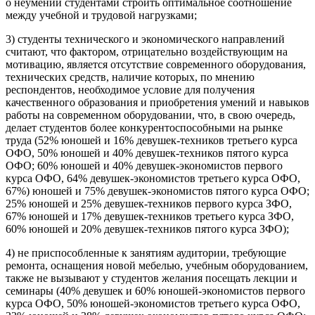
о неумении студентами строить оптимальное соотношение
между учебной и трудовой нагрузками;
3) студенты технического и экономического направлений
считают, что фактором, отрицательно воздействующим на
мотивацию, является отсутствие современного оборудования,
технических средств, наличие которых, по мнению
респондентов, необходимое условие для получения
качественного образования и приобретения умений и навыков
работы на современном оборудовании, что, в свою очередь,
делает студентов более конкурентоспособными на рынке
труда (52% юношей и 16% девушек-техников третьего курса
ОФО, 50% юношей и 40% девушек-техников пятого курса
ОФО; 60% юношей и 40% девушек-экономистов первого
курса ОФО, 64% девушек-экономистов третьего курса ОФО,
67%) юношей и 75% девушек-экономистов пятого курса ОФО;
25% юношей и 25% девушек-техников первого курса ЗФО,
67% юношей и 17% девушек-техников третьего курса ЗФО,
60% юношей и 20% девушек-техников пятого курса ЗФО);
4) не приспособленные к занятиям аудитории, требующие
ремонта, оснащения новой мебелью, учебным оборудованием,
также не вызывают у студентов желания посещать лекции и
семинары (40% девушек и 60% юношей-экономистов первого
курса ОФО, 50% юношей-экономистов третьего курса ОФО,