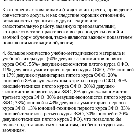
3. отношения с товарищами (сходство интересов, проведение
совместного досуга, и как следствие хороших отношений,
возможность переписать у друга лекцию или
самостоятельную работу, заданную преподавателями),
которые отметили практически все респонденты очной и
заочной форм обучения, также являются важным показателем
повышения мотивации обучения;
4. большое количество учебно-методического материала и
учебной литературы (60% девушек-экономистов первого
курса ОФО, 55%» девушек-экономистов пятого курса ОФО,
11% девушек-гуманитариев первого курса ОФО, 25% юношей
и 17% девушек-гуманитариев пятого курса ОФО, 20%
юношей и 8% девушек-техников третьего курса ОФО, 30%
юношей-техников пятого курса ОФО; 20%0 девушек-
экономистов первого курса ЗФО, 8% девушек-экономистов
третьего курса ЗФО, 30% девушек-экономистов пятого курса
ЗФО; 33%) юношей и 43% девушек-гуманитариев первого
курса ЗФО, 13% юношей-техников первого курса ЗФО, 33%
юношей-техников третьего курса ЗФО, 30% юношей и 20%
девушек-техников пятого курса ЗФО), что позволило бы
лучше подготавливаться к занятиям, особенно студентам-
заочникам.