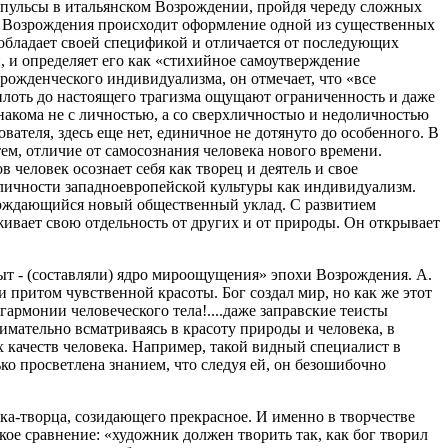
импульсы в итальянском Возрождении, пройдя череду сложных
ху Возрождения происходит оформление одной из существенных
обладает своей спецификой и отличается от последующих
 и определяет его как «стихийное самоутверждение
рожденческого индивидуализма, он отмечает, что «все
плоть до настоящего трагизма ощущают ограниченность и даже
знакома не с личностью, а со сверхличностыо и недоличностью
теля, здесь еще нет, единичное не дотянуто до особенного. В
ем, отличие от самосознания человека нового времени.
человек осознает себя как творец и деятель и свое
й личности западноевропейской культуры как индивидуализм.
ерждающийся новый общественный уклад. С развитием
ивает свою отдельность от других и от природы. Он открывает
быт - (составляли) ядро мироощущения» эпохи Возрождения. А.
 притом чувственной красоты. Бог создал мир, но как же этот
гармонии человеческого тела!....даже заправские теисты
мательно всматриваясь в красоту природы и человека, в
 качеств человека. Например, такой видный специалист в
ько просветлена знанием, что следуя ей, он безошибочно
ека-творца, созидающего прекрасное. И именно в творчестве
кое сравнение: «художник должен творить так, как бог творил