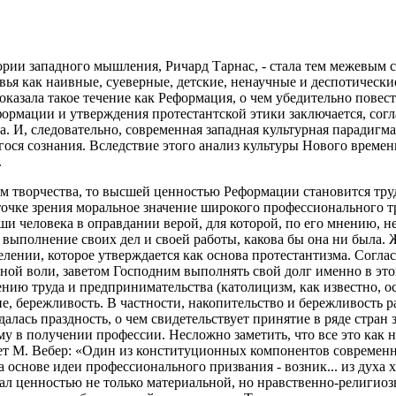
рии западного мышления, Ричард Тарнас, - стала тем межевым ст
ья как наивные, суеверные, детские, ненаучные и деспотически
азала такое течение как Реформация, о чем убедительно повест
формации и утверждения протестантской этики заключается, согла
а. И, следовательно, современная западная культурная парадигма 
ося сознания. Вследствие этого анализ культуры Нового време
.
м творчества, то высшей ценностью Реформации становится труд
 точке зрения моральное значение широкого профессионального т
и человека в оправдании верой, для которой, по его мнению, не
выполнение своих дел и своей работы, какова бы она ни была. 
лении, которое утверждается как основа протестантизма. Соглас
ой воли, заветом Господним выполнять свой долг именно в это
ию труда и предпринимательства (католицизм, как известно, ос
дие, бережливость. В частности, накопительство и бережливость 
лась праздность, о чем свидетельствует принятие в ряде стран
му в получении профессии. Несложно заметить, что все это ка
т М. Вебер: «Один из конституционных компонентов современного
 основе идеи профессионального призвания - возник... из духа 
л ценностью не только материальной, но нравственно-религиозно