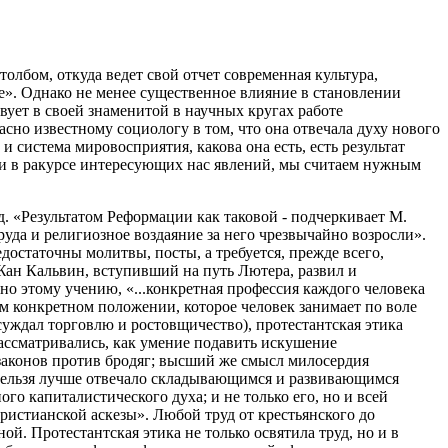
олбом, откуда ведет свой отчет современная культура,
е». Однако не менее существенное влияние в становлении
вует в своей знаменитой в научных кругах работе
сно известному социологу в том, что она отвечала духу нового
и система мировосприятия, какова она есть, есть результат
ни в ракурсе интересующих нас явлений, мы считаем нужным
. «Результатом Реформации как таковой - подчеркивает М.
руда и религиозное воздаяние за него чрезвычайно возросли».
достаточны молитвы, посты, а требуется, прежде всего,
Жан Кальвин, вступивший на путь Лютера, развил и
но этому учению, «...конкретная профессия каждого человека
м конкретном положении, которое человек занимает по воле
уждал торговлю и ростовщичество), протестантская этика
рассматривались, как умение подавить искушение
 законов против бродяг; высший же смысл милосердия
к нельзя лучше отвечало складывающимся и развивающимся
 капиталистического духа; и не только его, но и всей
христианской аскезы». Любой труд от крестьянского до
й. Протестантская этика не только освятила труд, но и в