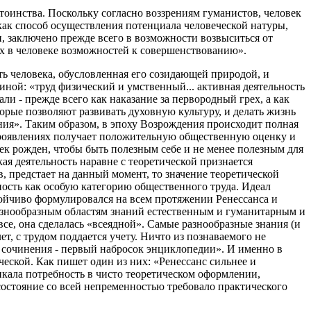
стоинства. Поскольку согласно воззрениям гуманистов, человек
 как способ осуществления потенциала человеческой натуры,
, заключено прежде всего в возможности возвыситься от
ых в человеке возможностей к совершенствованию».
сть человека, обусловленная его созидающей природой, и
ой: «труд физический и умственный... активная деятельность
и - прежде всего как наказание за первородный грех, а как
орые позволяют развивать духовную культуру, и делать жизнь
ния». Таким образом, в эпоху Возрождения происходит полная
 проявлениях получает положительную общественную оценку и
овек рожден, чтобы быть полезным себе и не менее полезным для
я деятельность наравне с теоретической признается
 предстает на данный момент, то значение теоретической
ьность как особую категорию общественного труда. Идеал
стойчиво формулировался на всем протяжении Ренессанса и
разнообразным областям знаний естественным и гуманитарным и
все, она сделалась «всеядной». Самые разнообразные знания (и
т, с трудом поддается учету. Ничто из познаваемого не
го сочинения - первый набросок энциклопедии». И именно в
еской. Как пишет один из них: «Ренессанс сильнее и
никала потребность в чисто теоретическом оформлении,
состояние со всей непременностью требовало практического