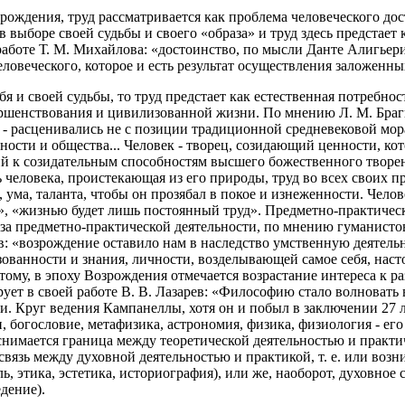
зрождения, труд рассматривается как проблема человеческого до
выборе своей судьбы и своего «образа» и труд здесь предстает
аботе Т. М. Михайлова: «достоинство, по мысли Данте Алигьери
еловеческого, которое и есть результат осуществления заложенн
я и своей судьбы, то труд предстает как естественная потребно
шенствования и цивилизованной жизни. По мнению Л. М. Брагин
- расценивались не с позиции традиционной средневековой морал
сти и общества... Человек - творец, созидающий ценности, кот
ий к созидательным способностям высшего божественного творе
ь человека, проистекающая из его природы, труд во всех своих
, ума, таланта, чтобы он прозябал в покое и изнеженности. Чел
, «жизнью будет лишь постоянный труд». Предметно-практическа
а предметно-практической деятельности, по мнению гуманистов,
ров: «возрождение оставило нам в наследство умственную деятел
бразованности и знания, личности, возделывающей самое себя, на
этому, в эпоху Возрождения отмечается возрастание интереса к 
ует в своей работе В. В. Лазарев: «Философию стало волновать 
. Круг ведения Кампанеллы, хотя он и побыл в заключении 27 ле
и, богословие, метафизика, астрономия, физика, физиология - е
нимается граница между теоретической деятельностью и практич
я связь между духовной деятельностью и практикой, т. е. или воз
 этика, эстетика, историография), или же, наоборот, духовное 
дение).