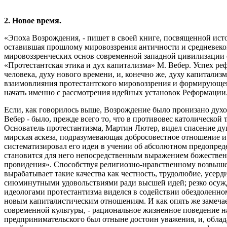
2. Новое время.
«Эпоха Возрождения, - пишет в своей книге, посвященной исто
оставившая прошлому мировоззрения античности и средневеков
мировоззренческих основ современной западной цивилизации ок
«Протестантская этика и дух капитализма» М. Вебер. Успех ре
человека, духу нового времени, и, конечно же, духу капитализм
взаимовлияния протестантского мировоззрения и формирующег
начать именно с рассмотрения идейных установок Реформации
Если, как говорилось выше, Возрождение было пронизано духо
Вебер - было, прежде всего то, что в противовес католической
Основатель протестантизма, Мартин Лютер, видел спасение душ
мирская аскеза, подразумевающая добросовестное отношение и 
систематизировал его идеи в учении об абсолютном предопреде
становится для него непосредственным выражением божественн
провидения». Способствуя религиозно-нравственному возвышен
вырабатывает такие качества как честность, трудолюбие, усер
сиюминутными удовольствиями ради высшей идей; резко осужда
идеологами протестантизма виделся в содействии обездоленно
новым капиталистическим отношениям. И как опять же замечае
современной культуры, - рациональное жизненное поведение на
предпринимательского был отныне достоин уважения, и, облада