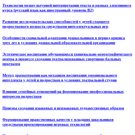
Технология межкультурной интерпретации текста в рамках элективного
курса (русский язык как иностранный, уровень В2)
Развитие исследовательских способностей у детей старшего
подросткового возраста средствами интеллектуальных игр
Особенности социальной адаптации дошкольников в период кризиса
трех лет в условиях дошкольной образовательной организации
Эстетическое воспитание обучающихся танцевально-хореографического
центра в процессе создания театрализованных спортивно-бальных
программ
Метод драматерапии как механизм воспитания эмоционального
интеллекта у детей и подростков в условиях театральной студии
Влияние семейных отношений на формирование профессиональных
интересов подростков
Приемы создания языковых и неязыковых художественных образов
Формирование нравственных качеств у младших школьников
средствами проектирования игровых технологий