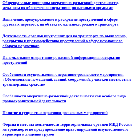
Общеправовые принципы оперативно-розыскной деятельности,
механизм их обеспечения оперативно-розыскными органами
Выявление, предупреждение и раскрытие преступлений в сфере
грузовых перевозок на объектах железнодорожного транспорта
Деятельность органов внутренних дел на транспорте по выявлению,
раскрытию и противодействию преступлений в сфере незаконного
оборота наркотиков
Использование оперативно-розыскной информации в раскрытии
преступлений
Особенности осуществления оперативно-розыскного мероприятия
«Обследование помещений, зданий, сооружений, участков местности и
транспортных средств»
Особенности оперативно-розыскной деятельности как особого вида
правоохранительной деятельности
Понятие и сущность оперативно-розыскных мероприятий
Формы и методы деятельности территориальных органов МВД России
на транспорте по предупреждению правонарушений имущественного
характера и хищений грузов