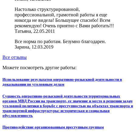
Настолько структурированной,
профессиональной, грамотной работы я еще
никогда не видела! Большущее спасибо! Всем
рекомендую! Очень приятно с Вами работать!!!
Татьяна, 22.05.2011
Все норма по работам. Безумно благодарен.
Зарина, 12.03.2019
Все отзывы
Можете посмотреть другие работы:
Использование результатов оперативно-розыскной деятельности в
доказывании по уголовным делам
Сущность оперативно-розыскной деятельности территориальных
органов МВД России на транспорте, ее значение и место в решении задач
уголовной политики в борьбе с преступностью на объектах транспорта и
транспортной инфраструктуры: историческая и социальная
обусловленность
Противодействие организованным преступным группам