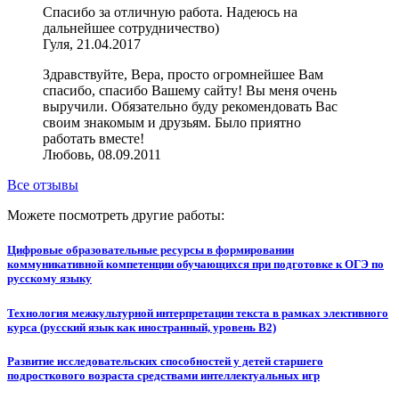
Спасибо за отличную работа. Надеюсь на
дальнейшее сотрудничество)
Гуля, 21.04.2017
Здравствуйте, Вера, просто огромнейшее Вам
спасибо, спасибо Вашему сайту! Вы меня очень
выручили. Обязательно буду рекомендовать Вас
своим знакомым и друзьям. Было приятно
работать вместе!
Любовь, 08.09.2011
Все отзывы
Можете посмотреть другие работы:
Цифровые образовательные ресурсы в формировании
коммуникативной компетенции обучающихся при подготовке к ОГЭ по
русскому языку
Технология межкультурной интерпретации текста в рамках элективного
курса (русский язык как иностранный, уровень В2)
Развитие исследовательских способностей у детей старшего
подросткового возраста средствами интеллектуальных игр