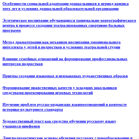
Особенности социальной адаптации дошкольников в период кризиса
трех лет в условиях дошкольной образовательной организации
Эстетическое воспитание обучающихся танцевально-хореографического
центра в процессе создания театрализованных спортивно-бальных
программ
Метод драматерапии как механизм воспитания эмоционального
интеллекта у детей и подростков в условиях театральной студии
Влияние семейных отношений на формирование профессиональных
интересов подростков
Приемы создания языковых и неязыковых художественных образов
Формирование нравственных качеств у младших школьников
средствами проектирования игровых технологий
Изучение проблем русско-ордынских взаимоотношений в контексте
историко-культурного стандарта
Художественный текст как средство обучения русскому языку
учащихся-инофонов
Лингводидактические основы обучения русскому словообразованию в