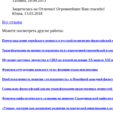
Татьяна, 28.06.2015
Защитилась на Отлично! Огромнейшее Вам спасибо!
Юлия, 13.03.2018
Все отзывы
Можете посмотреть другие работы:
Переосмысление еврейского вопроса в русской религиозно-философской 
Трансформация политики толерантности в современной европейской и аме
Мультикультурное лидерство в США во второй половине XX-начале XXI 
Феномен отчуждения женского тела: феминистская перспектива
Проблематичность понятия «толерантность» в Новейшей западной фило
Социально-философский анализ трансформации нравственных ценностей 
Феномен мифологического сознания на примере Скандинавской мифолог
«Умная» материя как компонент развития человеческой цивилизации в ас