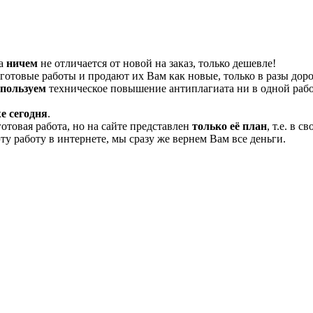
та
ничем
не отличается от новой на заказ, только дешевле!
отовые работы и продают их Вам как новые, только в разы дор
спользуем
техническое повышение антиплагиата ни в одной рабо
е сегодня
.
готовая работа, но на сайте представлен
только её план
, т.е. в 
эту работу в интернете, мы сразу же вернем Вам все деньги.