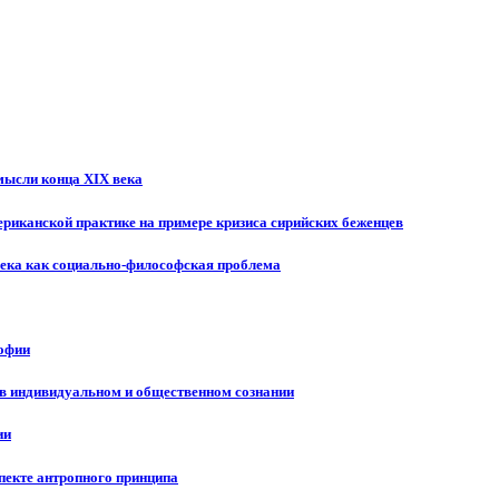
мысли конца XIX века
риканской практике на примере кризиса сирийских беженцев
века как социально-философская проблема
софии
в индивидуальном и общественном сознании
ии
пекте антропного принципа