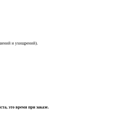
ышений и ухищрений).
та, это время при заказе.