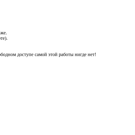
оже.
те).
свободном доступе самой этой работы нигде нет!