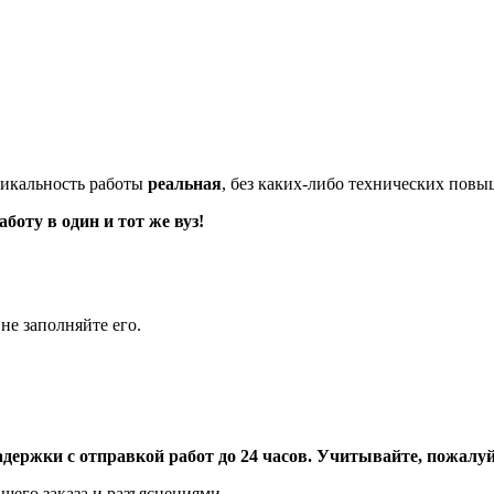
икальность работы
реальная
, без каких-либо технических пов
оту в один и тот же вуз!
не заполняйте его.
адержки с отправкой работ до 24 часов. Учитывайте, пожалуйс
шего заказа и разъяснениями.