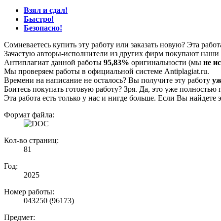
Взял и сдал!
Быстро!
Безопасно!
Сомневаетесь купить эту работу или заказать новую? Эта рабо
Зачастую авторы-исполнители из других фирм покупают наши г
Антиплагиат данной работы
95,83%
оригинальности (мы
не и
Мы проверяем работы в официальной системе Аntiplagiat.ru.
Времени на написание не осталось? Вы получите эту работу
уж
Боитесь покупать готовую работу? Зря. Да, это уже полностью 
Эта работа есть только у нас и нигде больше. Если Вы найдете 
Формат файла:
Кол-во страниц:
81
Год:
2025
Номер работы:
043250 (96173)
Предмет: