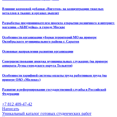
Влияние кормовой добавки «Виготон» на концентрацию тяжелых
металлов в тканях и органах цыплят
Разработка предпринимателем проекта открытия розничного и интернет-
магазина «АБВГдейка» в городе Москве
Особенности организации уборки территорий МО на примере
Октябрьского муниципального района г. Саратов
Основные направления развития организации
Совершенствование имиджа муниципальных служащих (на примере
аппарата Думы городского округа Тольятти)
Особенности тарифной системы оплаты труда работников труда (на
примере ОАО «Молоко»)
Развитие и реформирование государственной службы в Российской
Федерации
+7 812 409-47-42
Написать
Уникальный каталог готовых студенческих работ