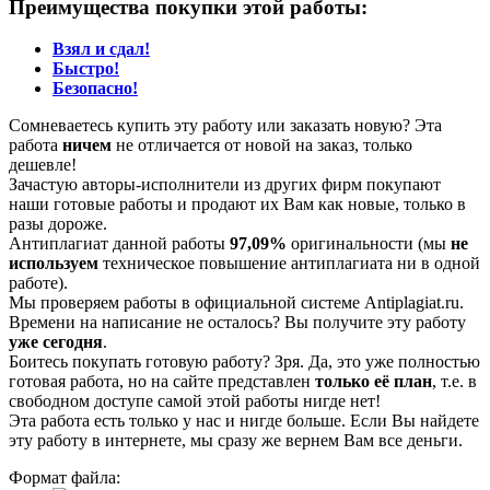
Преимущества покупки этой работы:
Взял и сдал!
Быстро!
Безопасно!
Сомневаетесь купить эту работу или заказать новую? Эта
работа
ничем
не отличается от новой на заказ, только
дешевле!
Зачастую авторы-исполнители из других фирм покупают
наши готовые работы и продают их Вам как новые, только в
разы дороже.
Антиплагиат данной работы
97,09%
оригинальности (мы
не
используем
техническое повышение антиплагиата ни в одной
работе).
Мы проверяем работы в официальной системе Аntiplagiat.ru.
Времени на написание не осталось? Вы получите эту работу
уже сегодня
.
Боитесь покупать готовую работу? Зря. Да, это уже полностью
готовая работа, но на сайте представлен
только её план
, т.е. в
свободном доступе самой этой работы нигде нет!
Эта работа есть только у нас и нигде больше. Если Вы найдете
эту работу в интернете, мы сразу же вернем Вам все деньги.
Формат файла: