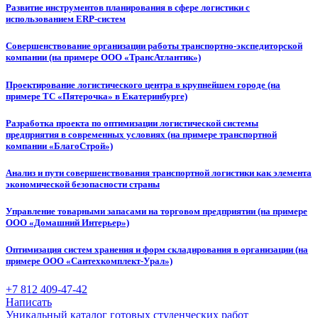
Развитие инструментов планирования в сфере логистики с
использованием ERP-систем
Совершенствование организации работы транспортно-экспедиторской
компании (на примере ООО «ТрансАтлантик»)
Проектирование логистического центра в крупнейшем городе (на
примере ТС «Пятерочка» в Екатеринбурге)
Разработка проекта по оптимизации логистической системы
предприятия в современных условиях (на примере транспортной
компании «БлагоСтрой»)
Анализ и пути совершенствования транспортной логистики как элемента
экономической безопасности страны
Управление товарными запасами на торговом предприятии (на примере
ООО «Домашний Интерьер»)
Оптимизация систем хранения и форм складирования в организации (на
примере ООО «Сантехкомплект-Урал»)
+7 812 409-47-42
Написать
Уникальный каталог готовых студенческих работ