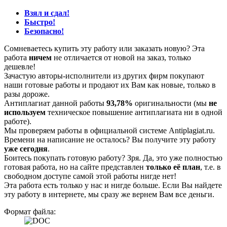
Взял и сдал!
Быстро!
Безопасно!
Сомневаетесь купить эту работу или заказать новую? Эта
работа
ничем
не отличается от новой на заказ, только
дешевле!
Зачастую авторы-исполнители из других фирм покупают
наши готовые работы и продают их Вам как новые, только в
разы дороже.
Антиплагиат данной работы
93,78%
оригинальности (мы
не
используем
техническое повышение антиплагиата ни в одной
работе).
Мы проверяем работы в официальной системе Аntiplagiat.ru.
Времени на написание не осталось? Вы получите эту работу
уже сегодня
.
Боитесь покупать готовую работу? Зря. Да, это уже полностью
готовая работа, но на сайте представлен
только её план
, т.е. в
свободном доступе самой этой работы нигде нет!
Эта работа есть только у нас и нигде больше. Если Вы найдете
эту работу в интернете, мы сразу же вернем Вам все деньги.
Формат файла: