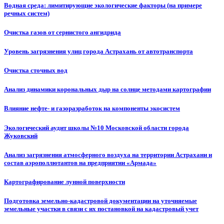
Водная среда: лимитирующие экологические факторы (на примере
речных систем)
Очистка газов от сернистого ангидрида
Уровень загрязнения улиц города Астрахань от автотранспорта
Очистка сточных вод
Анализ динамики корональных дыр на солнце методами картографии
Влияние нефте- и газоразработок на компоненты экосистем
Экологический аудит школы №10 Московской области города
Жуковский
Анализ загрязнения атмосферного воздуха на территории Астрахани и
состав аэрополлютантов на предприятии «Армада»
Картографирование лунной поверхности
Подготовка земельно-кадастровой документации на уточняемые
земельные участки в связи с их постановкой на кадастровый учет