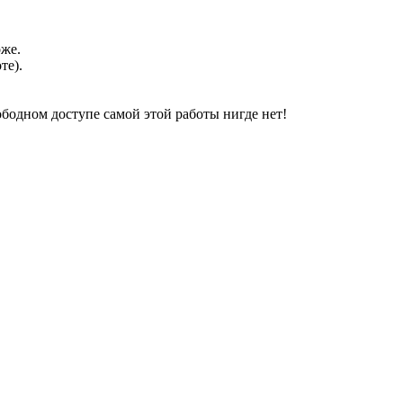
оже.
те).
свободном доступе самой этой работы нигде нет!