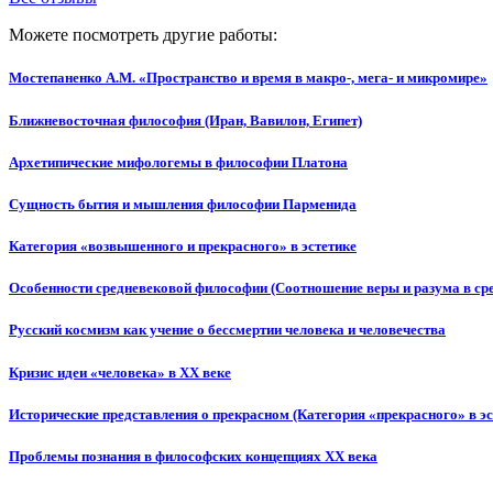
Можете посмотреть другие работы:
Мостепаненко А.М. «Пространство и время в макро-, мега- и микромире»
Ближневосточная философия (Иран, Вавилон, Египет)
Архетипические мифологемы в философии Платона
Сущность бытия и мышления философии Парменида
Категория «возвышенного и прекрасного» в эстетике
Особенности средневековой философии (Соотношение веры и разума в ср
Русский космизм как учение о бессмертии человека и человечества
Кризис идеи «человека» в XX веке
Исторические представления о прекрасном (Категория «прекрасного» в эс
Проблемы познания в философских концепциях XX века