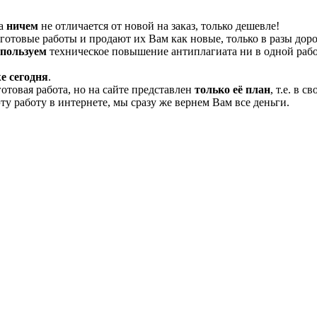
та
ничем
не отличается от новой на заказ, только дешевле!
отовые работы и продают их Вам как новые, только в разы дор
спользуем
техническое повышение антиплагиата ни в одной рабо
е сегодня
.
готовая работа, но на сайте представлен
только её план
, т.е. в 
эту работу в интернете, мы сразу же вернем Вам все деньги.