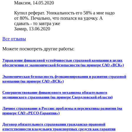
Максим, 14.05.2020
Купил реферат. Уникальность его 58% а мне надо
от 80%. Печально, что попался на удочку. А
сдавать - то завтра уже
Замир, 13.06.2020
Все отзывы
Можете посмотреть другие работы:
Управление финансовой устойчивостью страховой компании в целях
обеспечения ее экономической безопасности (на примере САО «ВСК»)
Экономическая безопасность функционирования и развития страховой
компании (на примере САО «ВСК»)
Совершенствование финансового механизма обязательного
медицинского страхования (на примере Свердловской области)
Личное страхование в России: проблемы и перспективы развития (на
примере САО «РЕСО-Гарантия»)
Договор обязательного страхования гражданско-правовой
ответственности владельцев транспортных средств как гарантия