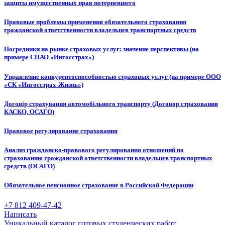
защиты имущественных прав потерпевшего
Правовые проблемы применения обязательного страхования
гражданской ответственности владельцев транспортных средств
Посредники на рынке страховых услуг: значение перспективы (на
примере СПАО «Ингосстрах»)
Управление конкурентоспособностью страховых услуг (на примере ООО
«СК «Ингосстрах-Жизнь»)
Договір страхування автомобільного транспорту (Договор страхования
КАСКО, ОСАГО)
Правовое регулирование страхования
Анализ гражданско-правового регулирования отношений по
страхованию гражданской ответственности владельцев транспортных
средств (ОСАГО)
Обязательное пенсионное страхование в Российской Федерации
+7 812 409-47-42
Написать
Уникальный каталог готовых студенческих работ