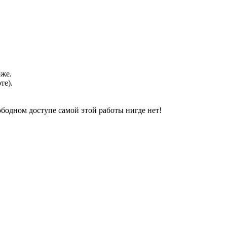
оже.
те).
свободном доступе самой этой работы нигде нет!