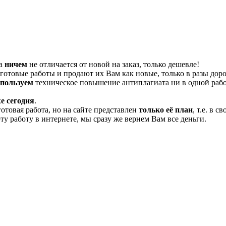
та
ничем
не отличается от новой на заказ, только дешевле!
отовые работы и продают их Вам как новые, только в разы дор
спользуем
техническое повышение антиплагиата ни в одной рабо
е сегодня
.
готовая работа, но на сайте представлен
только её план
, т.е. в 
эту работу в интернете, мы сразу же вернем Вам все деньги.