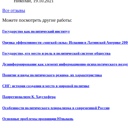
Николай, 19.10.2021
Все отзывы
Можете посмотреть другие работы:
Государство как политический институт
Оценка эффективности «мягкой силы» Испании в Латинской Америке 2000
Государство, его место и роль в политической системе общества
Дезинформирование как элемент информационно-психологического воздей
Понятие и виды политического режима, их характеристика
СНГ: история создания и место в мировой политике
Панрегионализм К. Хаусхофера
Особенности политического плюрализма в современной России
Основные проблемы провинции Юньнань