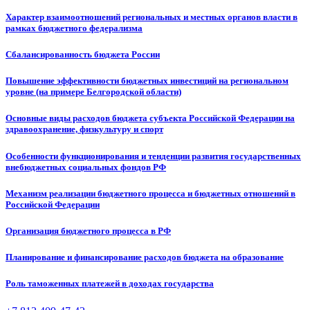
Характер взаимоотношений региональных и местных органов власти в
рамках бюджетного федерализма
Сбалансированность бюджета России
Повышение эффективности бюджетных инвестиций на региональном
уровне (на примере Белгородской области)
Основные виды расходов бюджета субъекта Российской Федерации на
здравоохранение, физкультуру и спорт
Особенности функционирования и тенденции развития государственных
внебюджетных социальных фондов РФ
Механизм реализации бюджетного процесса и бюджетных отношений в
Российской Федерации
Организация бюджетного процесса в РФ
Планирование и финансирование расходов бюджета на образование
Роль таможенных платежей в доходах государства