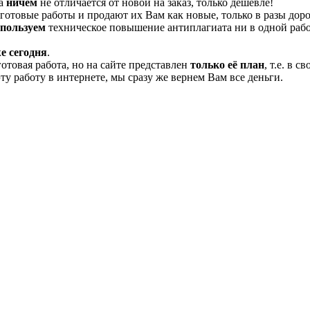
та
ничем
не отличается от новой на заказ, только дешевле!
отовые работы и продают их Вам как новые, только в разы дор
спользуем
техническое повышение антиплагиата ни в одной рабо
е сегодня
.
готовая работа, но на сайте представлен
только её план
, т.е. в 
эту работу в интернете, мы сразу же вернем Вам все деньги.