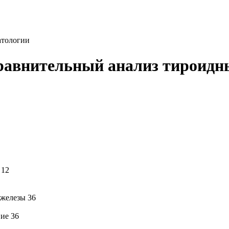
атологии
равнительный анализ тироидны
 12
 железы 36
ие 36