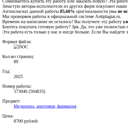
Сомневаетесь купить эту работу или заказать новую? Эта рабо
Зачастую авторы-исполнители из других фирм покупают наши г
Антиплагиат данной работы
85,60%
оригинальности (мы
не и
Мы проверяем работы в официальной системе Аntiplagiat.ru.
Времени на написание не осталось? Вы получите эту работу
уж
Боитесь покупать готовую работу? Зря. Да, это уже полностью 
Эта работа есть только у нас и нигде больше. Если Вы найдете 
Формат файла:
Кол-во страниц:
89
Год:
2025
Номер работы:
573046 (504833)
Предмет:
Медицина, анатомия, фармация
Цена:
8700 рублей