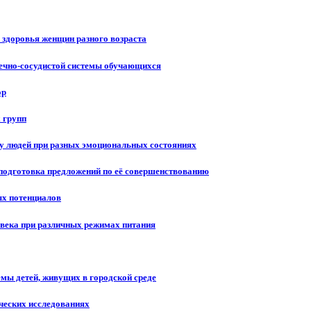
здоровья женщин разного возраста
дечно-сосудистой системы обучающихся
ор
 групп
 у людей при разных эмоциональных состояниях
подготовка предложений по её совершенствованию
ых потенциалов
овека при различных режимах питания
мы детей, живущих в городской среде
ческих исследованиях