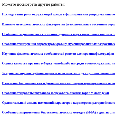
Можете посмотреть другие работы:
Исследование роли окружающей среды в формировании репродуктивного 
Влияние метеорологических факторов на функциональное состояние сер
Особенности диагностики состояния здоровья через зрительный анализат
Особенности изучения параметров крови у мужчин различных возрастных
Изучение физиологических особенностей ритмов электроэнцефалографии
Оценка качества противотуберкулезной работы среди военнослужащих и 
Устройство оценки глубины наркоза на основе метода слуховых вызванн
Изменение биохимических и физиологических параметров организма чел
Особенности работы вкусового и слухового анализаторов у молодежи
Сравнительный анализ изменений параметров кардиореспираторной систе
Особенности применения биотехнологических методов (ИФА) в диагности