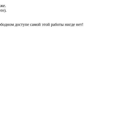
оже.
те).
свободном доступе самой этой работы нигде нет!