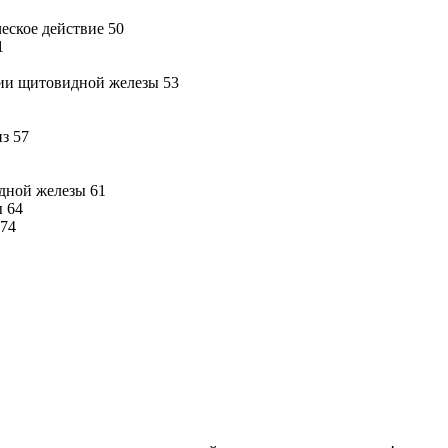
еское действие 50
1
ции щитовидной железы 53
з 57
дной железы 61
ы 64
 74