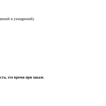
ышений и ухищрений).
та, это время при заказе.