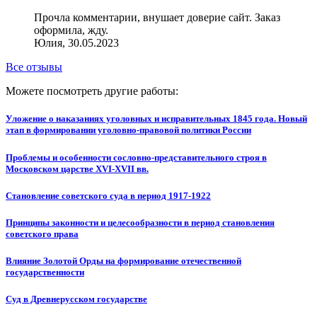
Прочла комментарии, внушает доверие сайт. Заказ
оформила, жду.
Юлия, 30.05.2023
Все отзывы
Можете посмотреть другие работы:
Уложение о наказаниях уголовных и исправительных 1845 года. Новый
этап в формировании уголовно-правовой политики России
Проблемы и особенности сословно-представительного строя в
Московском царстве XVI-XVII вв.
Становление советского суда в период 1917-1922
Принципы законности и целесообразности в период становления
советского права
Влияние Золотой Opды на фopмирование отечественной
гocудapственнocти
Суд в Древнерусском государстве