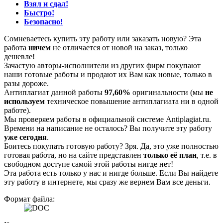
Взял и сдал!
Быстро!
Безопасно!
Сомневаетесь купить эту работу или заказать новую? Эта
работа
ничем
не отличается от новой на заказ, только
дешевле!
Зачастую авторы-исполнители из других фирм покупают
наши готовые работы и продают их Вам как новые, только в
разы дороже.
Антиплагиат данной работы
97,60%
оригинальности (мы
не
используем
техническое повышение антиплагиата ни в одной
работе).
Мы проверяем работы в официальной системе Аntiplagiat.ru.
Времени на написание не осталось? Вы получите эту работу
уже сегодня
.
Боитесь покупать готовую работу? Зря. Да, это уже полностью
готовая работа, но на сайте представлен
только её план
, т.е. в
свободном доступе самой этой работы нигде нет!
Эта работа есть только у нас и нигде больше. Если Вы найдете
эту работу в интернете, мы сразу же вернем Вам все деньги.
Формат файла: