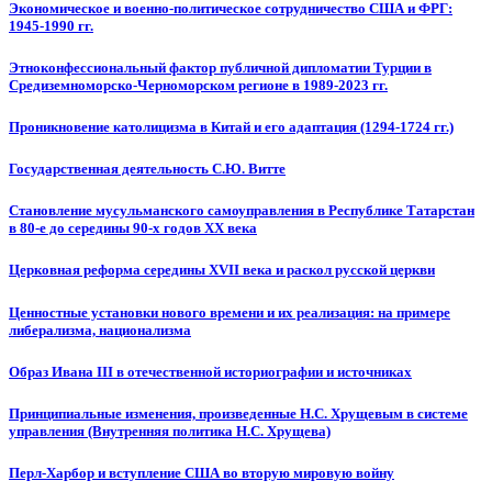
Экономическое и военно-политическое сотрудничество США и ФРГ:
1945-1990 гг.
Этноконфессиональный фактор публичной дипломатии Турции в
Средиземноморско-Черноморском регионе в 1989-2023 гг.
Проникновение католицизма в Китай и его адаптация (1294-1724 гг.)
Государственная деятельность С.Ю. Витте
Становление мусульманского самоуправления в Республике Татарстан
в 80-е до середины 90-х годов ХХ века
Церковная реформа середины XVII века и раскол русской церкви
Ценностные установки нового времени и их реализация: на примере
либерализма, национализма
Образ Ивана III в отечественной историографии и источниках
Принципиальные изменения, произведенные Н.С. Хрущевым в системе
управления (Внутренняя политика Н.С. Хрущева)
Перл-Харбор и вступление США во вторую мировую войну