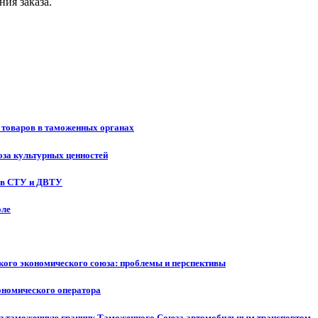
ия заказа.
 товаров в таможенных органах
оза культурных ценностей
ов СТУ и ДВТУ
оле
кого экономического союза: проблемы и перспективы
ономического оператора
ез таможенную границу Таможенного Союза автомобильным транспортом