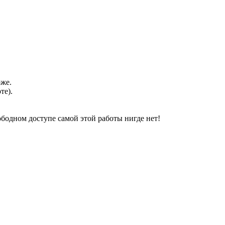
оже.
те).
свободном доступе самой этой работы нигде нет!