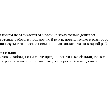
та
ничем
не отличается от новой на заказ, только дешевле!
отовые работы и продают их Вам как новые, только в разы дор
спользуем
техническое повышение антиплагиата ни в одной рабо
е сегодня
.
готовая работа, но на сайте представлен
только её план
, т.е. в 
эту работу в интернете, мы сразу же вернем Вам все деньги.