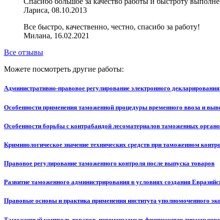
Спасибо большое за качество работы и быстроту выполнен
Лариса, 08.10.2013
Все быстро, качественно, честно, спасибо за работу!
Милана, 16.02.2021
Все отзывы
Можете посмотреть другие работы:
Административно-правовое регулирование электронного декларирования
Особенности применения таможенной процедуры временного ввоза и выв
Особенности борьбы с контрабандой лесоматериалов таможенных орган
Криминологическое значение технических средств при таможенном контр
Правовое регулирование таможенного контроля после выпуска товаров
Развитие таможенного администрирования в условиях создания Евразийс
Правовые основы и практика применения института уполномоченного эк
Таможенный контроль товаров, перемещаемых физическими лицами чер