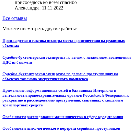
присоседюсь ко всем спасибо
Александра, 11.11.2022
Все отзывы
Можете посмотреть другие работы:
Производство и тактика осмотра места происшествия на режимных
объектах
Судебно-бухгалтерская экспертиза по делам о незаконном возмещении
НДС из бюджета
Судебно-бухгалтерская экспертиза по делам о преступлениях на
объектах топливно-энергетического комплекса
Применение информационных сетей и баз данных Интерпола в
деятельности правоохранительных органов Российской Федерации по
раскрытию и расследованию преступлений, связанных с хищением
транспортных средств
Особенности расследования мошенничества в сфере кредитования
Особенности психологического портрета серийных преступников