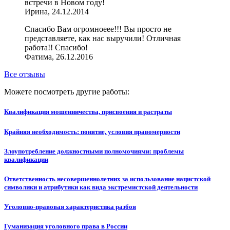
встречи в Новом году!
Ирина, 24.12.2014
Спасибо Вам огромноеее!!! Вы просто не
представляете, как нас выручили! Отличная
работа!! Спасибо!
Фатима, 26.12.2016
Все отзывы
Можете посмотреть другие работы:
Квалификация мошенничества, присвоения и растраты
Крайняя необходимость: понятие, условия правомерности
Злоупотребление должностными полномочиями: проблемы
квалификации
Ответственность несовершеннолетних за использование нацистской
символики и атрибутики как вида экстремистской деятельности
Уголовно-правовая характеристика разбоя
Гуманизация уголовного права в России