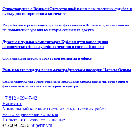
Стихотворения о Великой Отечественной войне в их песенных судьбах и
культурно-историческом контексте
Разработка и реализация проекта фестиваля «Новый год всей семьёй»
по повышению уровня культуры семейного досуга
Духовная музыка композиторов Кубани: пути воплощения
канонических богослужебных текстов и светской поэзии
Организация детской досуговой комнаты в офисе
Роль и место гендера в кинематографическом наследии Нагисы Осимы
Социально-культурное развитие молодёжи средствами литературного
фестиваля в условиях культурного центра
+7 812 409-47-42
Написать
Уникальный каталог готовых студенческих работ
Часто задаваемые вопросы
Пользовательское соглашение
© 2009–2026
SuperInf.ru