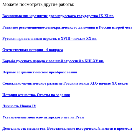
Можете посмотреть другие работы:
Возникновение и развитие древнерусского государства IX-XI вв.
Развитие революционно-демократического движения в России второй четве
Русская православная церковь в XVIII - начале XX вв.
Отечественная история - 4 вопроса
Борьба русского народа с военной агрессией в XIII-XV вв.
Первые социалистические преобразования
Социально-политическое развитие России в конце XIX- начале XX веков
История отечества. Ответы на задания
Личность Ивана IV
Установление монголо-татарского ига на Руси
Деятельность меценатов. Восстановление исторической памяти и преемст