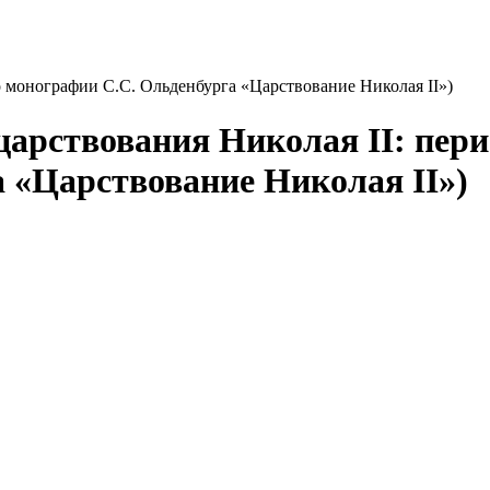
по монографии С.С. Ольденбурга «Царствование Николая II»)
рствования Николая II: период
 «Царствование Николая II»)