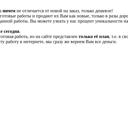
та
ничем
не отличается от новой на заказ, только дешевле!
отовые работы и продают их Вам как новые, только в разы дор
нной работы. Вы можете узнать у нас процент уникальности на
е сегодня
.
готовая работа, но на сайте представлен
только её план
, т.е. в 
эту работу в интернете, мы сразу же вернем Вам все деньги.