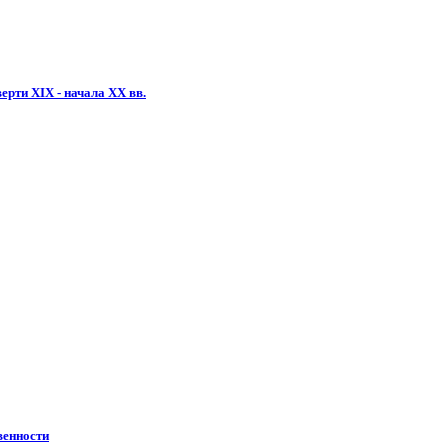
рти XIX - начала XX вв.
венности