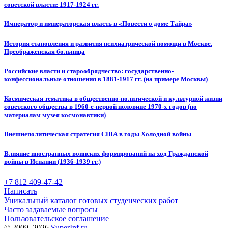
советской власти: 1917-1924 гг.
Император и императорская власть в «Повести о доме Тайра»
История становления и развития психиатрической помощи в Москве.
Преображенская больница
Российские власти и старообрядчество: государственно-
конфессиональные отношения в 1881-1917 гг. (на примере Москвы)
Космическая тематика в общественно-политической и культурной жизни
советского общества в 1960-е-первой половине 1970-х годов (по
материалам музея космонавтики)
Внешнеполитическая стратегия США в годы Холодной войны
Влияние иностранных воинских формирований на ход Гражданской
войны в Испании (1936-1939 гг.)
+7 812 409-47-42
Написать
Уникальный каталог готовых студенческих работ
Часто задаваемые вопросы
Пользовательское соглашение
© 2009–2026
SuperInf.ru