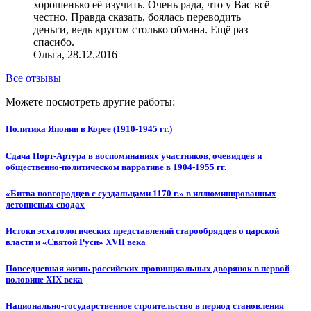
хорошенько её изучить. Очень рада, что у Вас всё
честно. Правда сказать, боялась переводить
деньги, ведь кругом столько обмана. Ещё раз
спасибо.
Ольга, 28.12.2016
Все отзывы
Можете посмотреть другие работы:
Политика Японии в Корее (1910-1945 гг.)
Сдача Порт-Артура в воспоминаниях участников, очевидцев и
общественно-политическом нарративе в 1904-1955 гг.
«Битва новгородцев с суздальцами 1170 г.» в иллюминированных
летописных сводах
Истоки эсхатологических представлений старообрядцев о царской
власти и «Святой Руси» XVII века
Повседневная жизнь российских провинциальных дворянок в первой
половине XIX века
Национально-государственное строительство в период становления