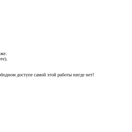
оже.
те).
свободном доступе самой этой работы нигде нет!