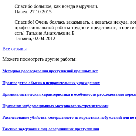
Спасибо большое, как всегда выручили.
Павел, 27.10.2015
Спасибо! Очень боялась заказывать, а деваться некуда, л
профессиональной работы трудно и представить, а оригин
есть! Татьяна Анатольевна Б.
Татьяна, 02.04.2012
Все отзывы
Можете посмотреть другие работы:
Методика расследования преступлений прошлых лет
Производство обыска в исправительных учреждениях
Криминалистическая характеристика и особенности расследования доро
Признание информационных материалов экстремистскими
Расследование убийства, совершенного из корыстных побуждений или по
Тактика задержания лиц, совершивших преступления