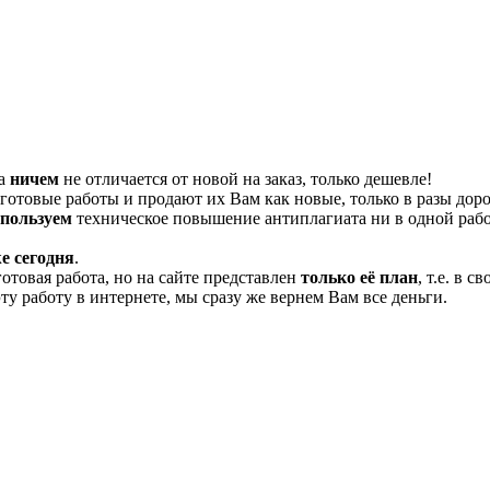
та
ничем
не отличается от новой на заказ, только дешевле!
отовые работы и продают их Вам как новые, только в разы дор
спользуем
техническое повышение антиплагиата ни в одной рабо
е сегодня
.
готовая работа, но на сайте представлен
только её план
, т.е. в 
эту работу в интернете, мы сразу же вернем Вам все деньги.