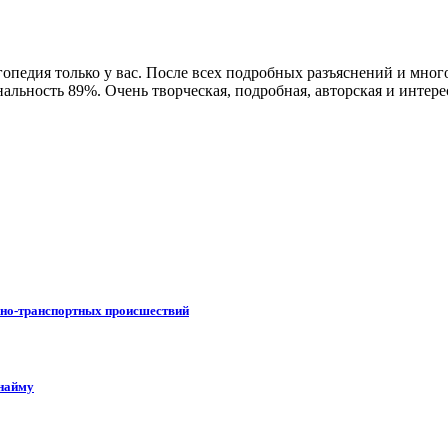
огопедия только у вас. После всех подробных разъяснений и мног
альность 89%. Очень творческая, подробная, авторская и интер
жно-транспортных происшествий
 найму