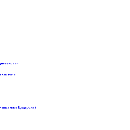
дневековья
я система
по письмам Цицерона)