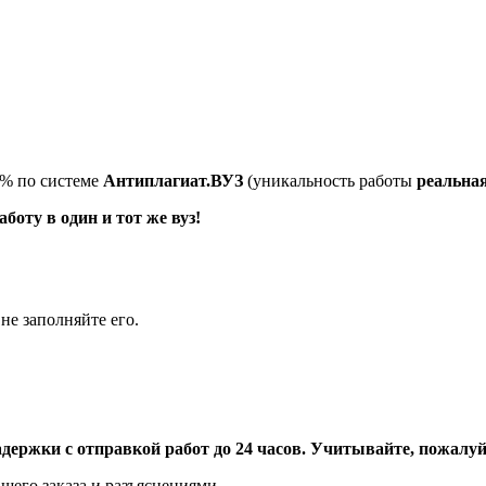
5% по системе
Антиплагиат.ВУЗ
(уникальность работы
реальна
оту в один и тот же вуз!
не заполняйте его.
адержки с отправкой работ до 24 часов. Учитывайте, пожалуйс
шего заказа и разъяснениями.