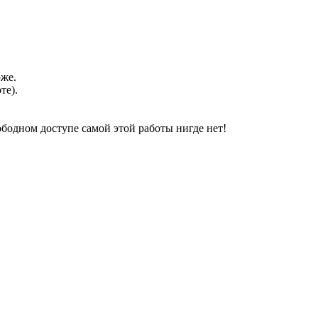
оже.
те).
свободном доступе самой этой работы нигде нет!