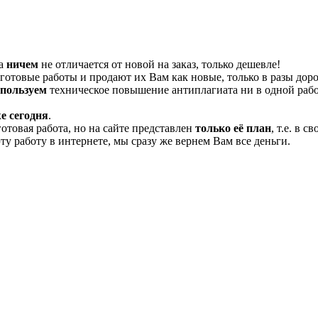
та
ничем
не отличается от новой на заказ, только дешевле!
отовые работы и продают их Вам как новые, только в разы дор
спользуем
техническое повышение антиплагиата ни в одной рабо
е сегодня
.
готовая работа, но на сайте представлен
только её план
, т.е. в 
эту работу в интернете, мы сразу же вернем Вам все деньги.