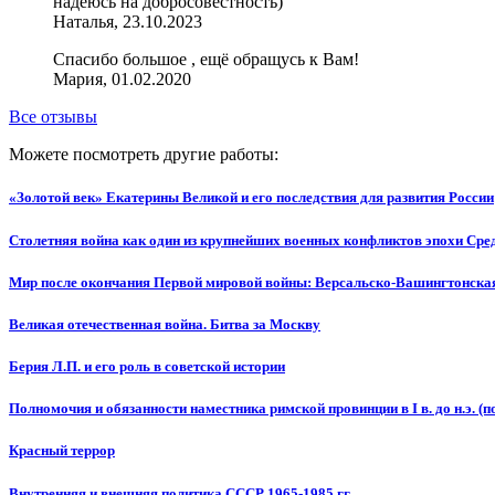
надеюсь на добросовестность)
Наталья, 23.10.2023
Спасибо большое , ещё обращусь к Вам!
Мария, 01.02.2020
Все отзывы
Можете посмотреть другие работы:
«Золотой век» Екатерины Великой и его последствия для развития России
Столетняя война как один из крупнейших военных конфликтов эпохи Сре
Мир после окончания Первой мировой войны: Версальско-Вашингтонска
Великая отечественная война. Битва за Москву
Берия Л.П. и его роль в советской истории
Полномочия и обязанности наместника римской провинции в I в. до н.э. (
Красный террор
Внутренняя и внешняя политика СССР 1965-1985 гг.