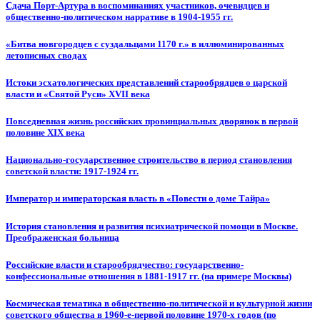
Сдача Порт-Артура в воспоминаниях участников, очевидцев и
общественно-политическом нарративе в 1904-1955 гг.
«Битва новгородцев с суздальцами 1170 г.» в иллюминированных
летописных сводах
Истоки эсхатологических представлений старообрядцев о царской
власти и «Святой Руси» XVII века
Повседневная жизнь российских провинциальных дворянок в первой
половине XIX века
Национально-государственное строительство в период становления
советской власти: 1917-1924 гг.
Император и императорская власть в «Повести о доме Тайра»
История становления и развития психиатрической помощи в Москве.
Преображенская больница
Российские власти и старообрядчество: государственно-
конфессиональные отношения в 1881-1917 гг. (на примере Москвы)
Космическая тематика в общественно-политической и культурной жизни
советского общества в 1960-е-первой половине 1970-х годов (по