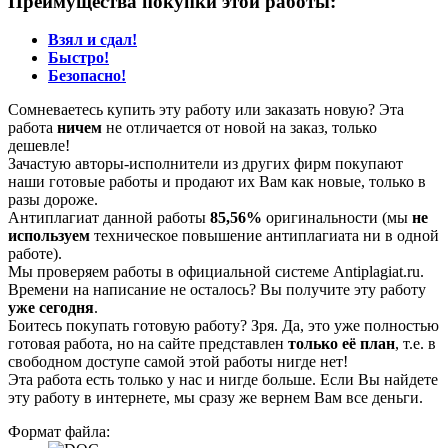
Преимущества покупки этой работы:
Взял и сдал!
Быстро!
Безопасно!
Сомневаетесь купить эту работу или заказать новую? Эта
работа
ничем
не отличается от новой на заказ, только
дешевле!
Зачастую авторы-исполнители из других фирм покупают
наши готовые работы и продают их Вам как новые, только в
разы дороже.
Антиплагиат данной работы
85,56%
оригинальности (мы
не
используем
техническое повышение антиплагиата ни в одной
работе).
Мы проверяем работы в официальной системе Аntiplagiat.ru.
Времени на написание не осталось? Вы получите эту работу
уже сегодня
.
Боитесь покупать готовую работу? Зря. Да, это уже полностью
готовая работа, но на сайте представлен
только её план
, т.е. в
свободном доступе самой этой работы нигде нет!
Эта работа есть только у нас и нигде больше. Если Вы найдете
эту работу в интернете, мы сразу же вернем Вам все деньги.
Формат файла: