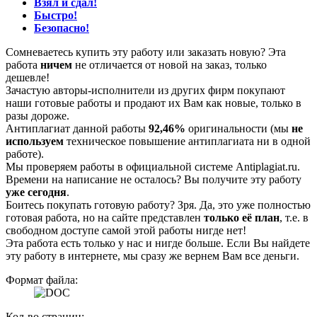
Взял и сдал!
Быстро!
Безопасно!
Сомневаетесь купить эту работу или заказать новую? Эта
работа
ничем
не отличается от новой на заказ, только
дешевле!
Зачастую авторы-исполнители из других фирм покупают
наши готовые работы и продают их Вам как новые, только в
разы дороже.
Антиплагиат данной работы
92,46%
оригинальности (мы
не
используем
техническое повышение антиплагиата ни в одной
работе).
Мы проверяем работы в официальной системе Аntiplagiat.ru.
Времени на написание не осталось? Вы получите эту работу
уже сегодня
.
Боитесь покупать готовую работу? Зря. Да, это уже полностью
готовая работа, но на сайте представлен
только её план
, т.е. в
свободном доступе самой этой работы нигде нет!
Эта работа есть только у нас и нигде больше. Если Вы найдете
эту работу в интернете, мы сразу же вернем Вам все деньги.
Формат файла:
Кол-во страниц: