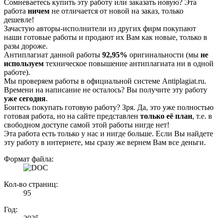
Сомневаетесь купить эту работу или заказать новую? Эта
работа
ничем
не отличается от новой на заказ, только
дешевле!
Зачастую авторы-исполнители из других фирм покупают
наши готовые работы и продают их Вам как новые, только в
разы дороже.
Антиплагиат данной работы
92,95%
оригинальности (мы
не
используем
техническое повышение антиплагиата ни в одной
работе).
Мы проверяем работы в официальной системе Аntiplagiat.ru.
Времени на написание не осталось? Вы получите эту работу
уже сегодня
.
Боитесь покупать готовую работу? Зря. Да, это уже полностью
готовая работа, но на сайте представлен
только её план
, т.е. в
свободном доступе самой этой работы нигде нет!
Эта работа есть только у нас и нигде больше. Если Вы найдете
эту работу в интернете, мы сразу же вернем Вам все деньги.
Формат файла:
Кол-во страниц:
95
Год: