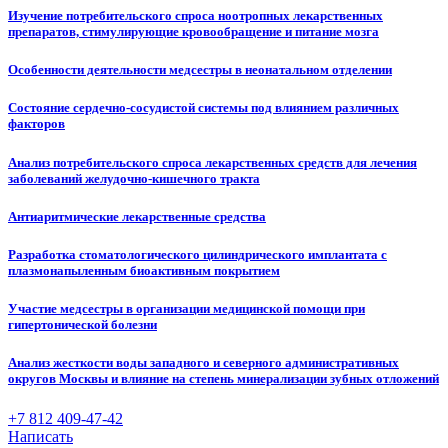
Изучение потребительского спроса ноотропных лекарственных
препаратов, стимулирующие кровообращение и питание мозга
Особенности деятельности медсестры в неонатальном отделении
Состояние сердечно-сосудистой системы под влиянием различных
факторов
Анализ потребительского спроса лекарственных средств для лечения
заболеваний желудочно-кишечного тракта
Антиаритмические лекарственные средства
Разработка стоматологического цилиндрического имплантата с
плазмонапыленным биоактивным покрытием
Участие медсестры в организации медицинской помощи при
гипертонической болезни
Анализ жесткости воды западного и северного административных
округов Москвы и влияние на степень минерализации зубных отложений
+7 812 409-47-42
Написать