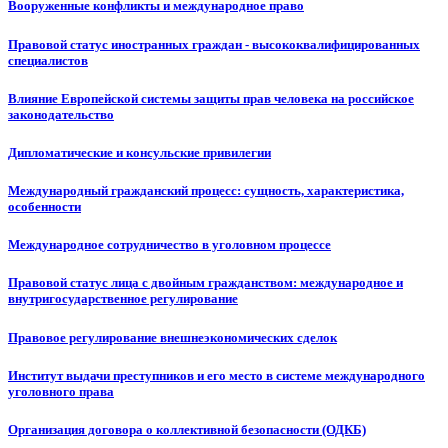
Вооруженные конфликты и международное право
Правовой статус иностранных граждан - высококвалифицированных
специалистов
Влияние Европейской системы защиты прав человека на российское
законодательство
Дипломатические и консульские привилегии
Международный гражданский процесс: сущность, характеристика,
особенности
Международное сотрудничество в уголовном процессе
Правовой статус лица с двойным гражданством: международное и
внутригосударственное регулирование
Правовое регулирование внешнеэкономических сделок
Институт выдачи преступников и его место в системе международного
уголовного права
Организация договора о коллективной безопасности (ОДКБ)