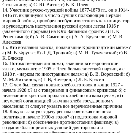
Столыпину; в) С. Ю. Витте; г) В. К. Плеве
14. Участник русско-турецкой войны 1877-1878 гг., он в 1914-
1916 гг. выдвинулся в число лучших полководцев Первой
мировой войны, приобрел особую известность как инициатор
и руководитель наступления русской армии летом 1916 г.
(знаменитого прорыва) на Юго-Западном фронте: а) П. К.
Рененкампф; б) А. В. Самсонов; в) А. А. Брусилов; г) М. В.
Алексеев
15. Кто возглавил войска, подавившие Кронштадтский мятеж?
а) М. В. Фрунзе; б) Л. Д, Троцкий; в) М. Н. Тухачевский; г) В.
К. Блюхер
16. Потомственный дипломат, знавший все европейские
языки, музыкант, с 1905 г. Член большевистской партии, а с
1918 г. - нарком по иностранным делам: а) В. В. Воровский; б)
М. М. Литвинов; в) Г. В, Чичерин; г) Л. Б. Красин
17. С чем был связан кризис хлебозаготовок в конце 1927 -
начале 1928 г.? а) с товарными и финансовым кризисом; б) с
нежеланием крестьян продавать хлеб по низким ценам; в) с
неумелой организацией закупки хлеба государством у
населения; г) следует указать все перечисленные причины
18. Какую главную задачу решала советская внешняя
политика в начале 1930-х годов? а) подготовка мировой
революции; б) обеспечение противостояния фашизму; в)
создание благоприятных условий для торговли и
внешнеполитического обеспечения индустриализации; г)