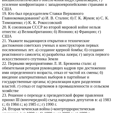
усиление конфронтации с западноевропейскими странами и
США
19. Кто был председателем Ставки Верховного
Главнокомандования? а) И. В. Сталин; б) Г. К. Жуков; в) С. К.
Тимошенко; г) К. К. Рокоссовский
20. К союзникам СССР во второй мировой войне нельзя
отнести: а) Великобританию; б) Японию; в) Францию; г)
США
21. Укажите выдающиеся открытия и технические
достижения советских ученых и конструкторов первых
послевоенных лет. а) создание ядерной бомбы; б) создание
реактивного самолета; в) разработка лазера; г) запуск первого
искусственного спутника Земли
22. Первыми мероприятиями Л. И. Брежнева стали: а)
обязательная ротация руководящих кадров при достижении
ими определенного возраста, отказ от частой их смены; б)
введение альтернативных выборов в партийные и
государственные органы; в) реализация идеи разделения
властей. г) отказ от парткомов в промышленности и сельском
хозяйстве
23. Решение о переходе к президентской форме правления
принял III (внеочередной) съезд народных депутатов в: а) 1983
г.; б) 1984 г.; в) 1985 г.; г) 1990 г.
24. Вторая чеченская война («контртеррористическая