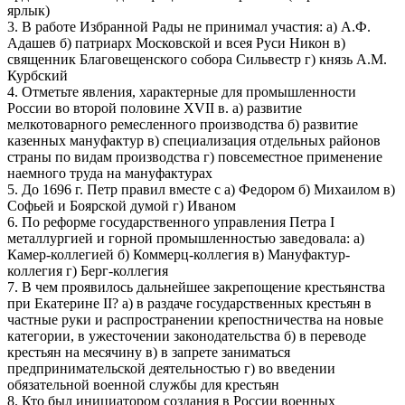
ярлык)
3. В работе Избранной Рады не принимал участия: а) А.Ф.
Адашев б) патриарх Московской и всея Руси Никон в)
священник Благовещенского собора Сильвестр г) князь А.М.
Курбский
4. Отметьте явления, характерные для промышленности
России во второй половине ХVII в. а) развитие
мелкотоварного ремесленного производства б) развитие
казенных мануфактур в) специализация отдельных районов
страны по видам производства г) повсеместное применение
наемного труда на мануфактурах
5. До 1696 г. Петр правил вместе с а) Федором б) Михаилом в)
Софьей и Боярской думой г) Иваном
6. По реформе государственного управления Петра I
металлургией и горной промышленностью заведовала: а)
Камер-коллегией б) Коммерц-коллегия в) Мануфактур-
коллегия г) Берг-коллегия
7. В чем проявилось дальнейшее закрепощение крестьянства
при Екатерине II? а) в раздаче государственных крестьян в
частные руки и распространении крепостничества на новые
категории, в ужесточении законодательства б) в переводе
крестьян на месячину в) в запрете заниматься
предпринимательской деятельностью г) во введении
обязательной военной службы для крестьян
8. Кто был инициатором создания в России военных