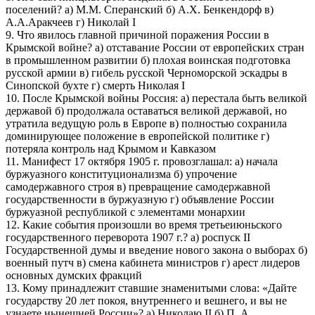
поселений? а) М.М. Сперанский б) А.Х. Бенкендорф в)
А.А.Аракчеев г) Николай I
9. Что явилось главной причиной поражения России в
Крымской войне? а) отставание России от европейских стран
в промышленном развитии б) плохая воинская подготовка
русской армии в) гибель русской Черноморской эскадры в
Синопской бухте г) смерть Николая I
10. После Крымской войны Россия: а) перестала быть великой
державой б) продолжала оставаться великой державой, но
утратила ведущую роль в Европе в) полностью сохранила
доминирующее положение в европейской политике г)
потеряла контроль над Крымом и Кавказом
11. Манифест 17 октября 1905 г. провозглашал: а) начала
буржуазного конституционализма б) упрочение
самодержавного строя в) превращение самодержавной
государственности в буржуазную г) объявление России
буржуазной республикой с элементами монархии
12. Какие события произошли во время третьеиюньского
государственного переворота 1907 г.? а) роспуск II
Государственной думы и введение нового закона о выборах б)
военный путч в) смена кабинета министров г) арест лидеров
основных думских фракций
13. Кому принадлежит ставшие знаменитыми слова: «Дайте
государству 20 лет покоя, внутреннего и вешнего, и вы не
узнаете нынешней России»? а) Николаю II б) П. А.