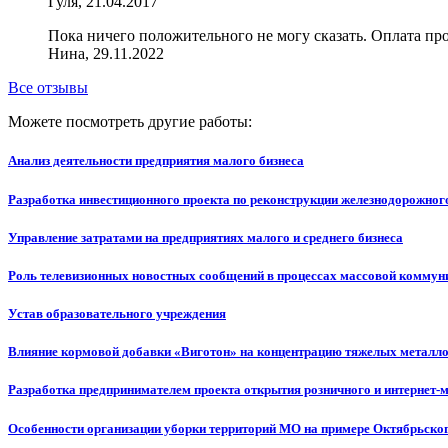
Гуля, 21.04.2017
Пока ничего положительного не могу сказать. Оплата пр
Нина, 29.11.2022
Все отзывы
Можете посмотреть другие работы:
Анализ деятельности предприятия малого бизнеса
Разработка инвестиционного проекта по реконструкции железнодорожног
Управление затратами на предприятиях малого и среднего бизнеса
Роль телевизионных новостных сообщений в процессах массовой коммун
Устав образовательного учреждения
Влияние кормовой добавки «Виготон» на концентрацию тяжелых металлов
Разработка предпринимателем проекта открытия розничного и интернет-
Особенности организации уборки территорий МО на примере Октябрьског