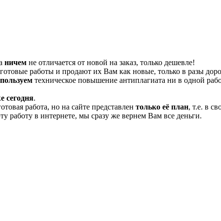
та
ничем
не отличается от новой на заказ, только дешевле!
отовые работы и продают их Вам как новые, только в разы дор
спользуем
техническое повышение антиплагиата ни в одной рабо
е сегодня
.
готовая работа, но на сайте представлен
только её план
, т.е. в 
эту работу в интернете, мы сразу же вернем Вам все деньги.