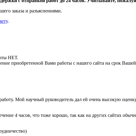
адержки с отправкой работ до 24 часов. Учитывайте, пожалуйс
шего заказа и разъяснениями.
мету
.
боты НЕТ.
ние приобретенной Вами работы с нашего сайта на срок Вашей
работу. Мой научный руководитель дал ей очень высокую оценку
ечение 4 часов, что тоже хорошо, так как на других сайтах обыч
рудничество)