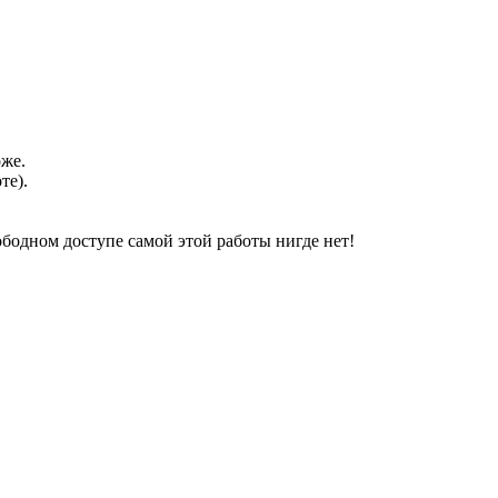
оже.
те).
свободном доступе самой этой работы нигде нет!