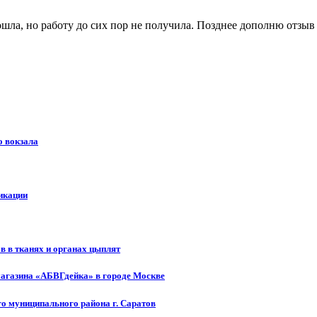
ошла, но работу до сих пор не получила. Позднее дополню отзыв
о вокзала
икации
 в тканях и органах цыплят
магазина «АБВГдейка» в городе Москве
о муниципального района г. Саратов