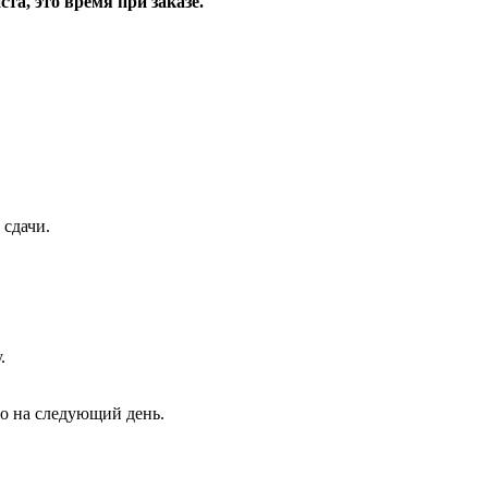
та, это время при заказе.
 сдачи.
.
но на следующий день.