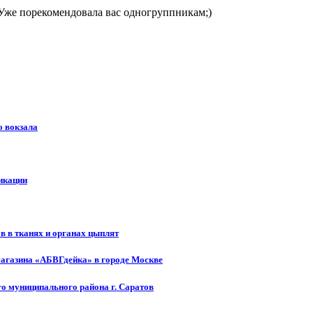
) Уже порекомендовала вас одногруппникам;)
о вокзала
икации
 в тканях и органах цыплят
магазина «АБВГдейка» в городе Москве
о муниципального района г. Саратов