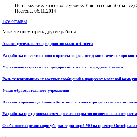
Цены мелкие, качество глубокое. Еще раз спасибо за всё
Настена, 06.11.2014
Все отзывы
Можете посмотреть другие работы:
Анализ деятельности предприятия малого бизнеса
Разработка инвестиционного проекта по реконструкции железнодорожног
Управление затратами на предприятиях малого и среднего бизнеса
Роль телевизионных новостных сообщений в процессах массовой коммун
Устав образовательного учреждения
Влияние кормовой добавки «Виготон» на концентрацию тяжелых металлов
Разработка предпринимателем проекта открытия розничного и интернет-
Особенности организации уборки территорий МО на примере Октябрьског