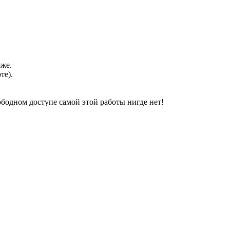
оже.
те).
свободном доступе самой этой работы нигде нет!