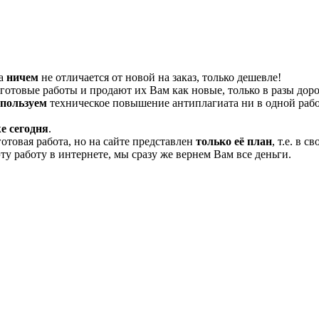
та
ничем
не отличается от новой на заказ, только дешевле!
отовые работы и продают их Вам как новые, только в разы дор
спользуем
техническое повышение антиплагиата ни в одной рабо
е сегодня
.
готовая работа, но на сайте представлен
только её план
, т.е. в 
эту работу в интернете, мы сразу же вернем Вам все деньги.