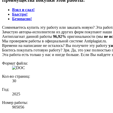
Преимущества покупки этой работы:
Взял и сдал!
Быстро!
Безопасно!
Сомневаетесь купить эту работу или заказать новую? Эта рабо
Зачастую авторы-исполнители из других фирм покупают наши г
Антиплагиат данной работы
96,92%
оригинальности (мы
не и
Мы проверяем работы в официальной системе Аntiplagiat.ru.
Времени на написание не осталось? Вы получите эту работу
уж
Боитесь покупать готовую работу? Зря. Да, это уже полностью 
Эта работа есть только у нас и нигде больше. Если Вы найдете 
Формат файла:
Кол-во страниц:
30
Год:
2025
Номер работы:
905056