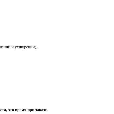
ышений и ухищрений).
та, это время при заказе.