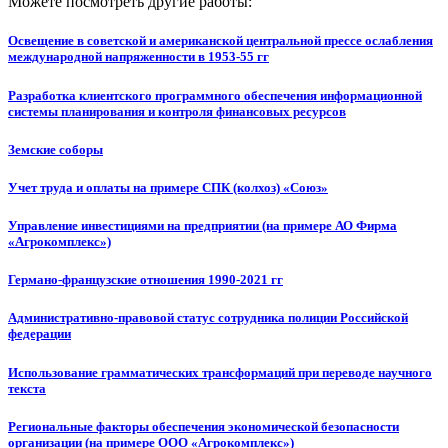
Можете посмотреть другие работы:
Освещение в советской и американской центральной прессе ослабления
международной напряженности в 1953-55 гг
Разработка клиентского программного обеспечения информационной
системы планирования и контроля финансовых ресурсов
Земские соборы
Учет труда и оплаты на примере СПК (колхоз) «Союз»
Управление инвестициями на предприятии (на примере АО Фирма
«Агрокомплекс»)
Германо-французские отношения 1990-2021 гг
Административно-правовой статус сотрудника полиции Российской
федерации
Использование грамматических трансформаций при переводе научного
текста
Региональные факторы обеспечения экономической безопасности
организации (на примере ООО «Агрокомплекс»)