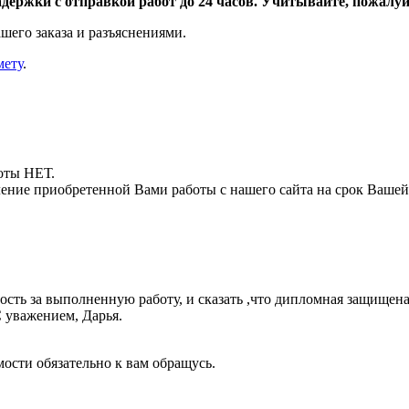
адержки с отправкой работ до 24 часов. Учитывайте, пожалуйс
шего заказа и разъяснениями.
мету
.
боты НЕТ.
ние приобретенной Вами работы с нашего сайта на срок Вашей
сть за выполненную работу, и сказать ,что дипломная защищена
С уважением, Дарья.
ости обязательно к вам обращусь.