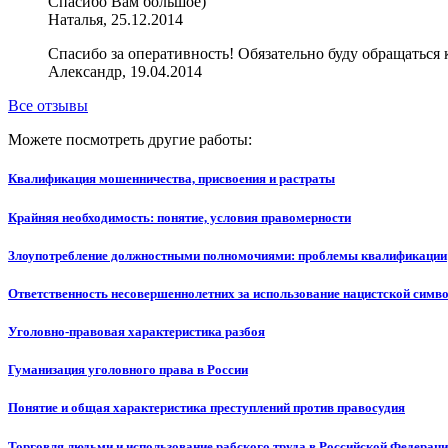
Спасибо Вам большое)
Наталья, 25.12.2014
Спасибо за оперативность! Обязательно буду обращаться 
Александр, 19.04.2014
Все отзывы
Можете посмотреть другие работы:
Квалификация мошенничества, присвоения и растраты
Крайняя необходимость: понятие, условия правомерности
Злоупотребление должностными полномочиями: проблемы квалификации
Ответственность несовершеннолетних за использование нацистской симво
Уголовно-правовая характеристика разбоя
Гуманизация уголовного права в России
Понятие и общая характеристика преступлений против правосудия
Торговля людьми и использование рабского труда в Российской Федерац