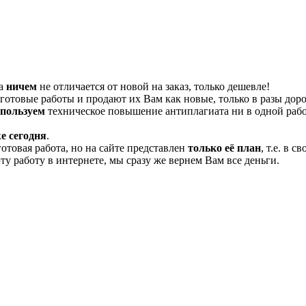
та
ничем
не отличается от новой на заказ, только дешевле!
отовые работы и продают их Вам как новые, только в разы дор
спользуем
техническое повышение антиплагиата ни в одной рабо
е сегодня
.
готовая работа, но на сайте представлен
только её план
, т.е. в 
эту работу в интернете, мы сразу же вернем Вам все деньги.