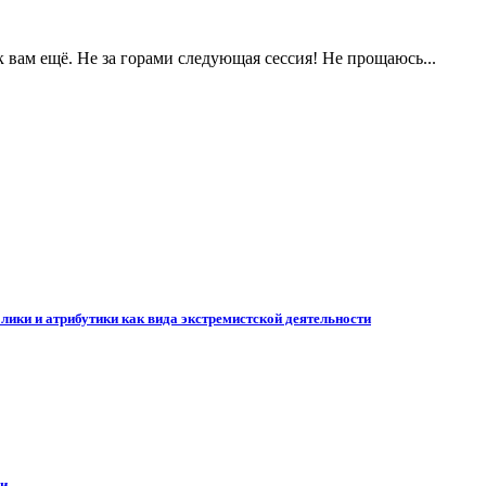
к вам ещё. Не за горами следующая сессия! Не прощаюсь...
лики и атрибутики как вида экстремистской деятельности
ии