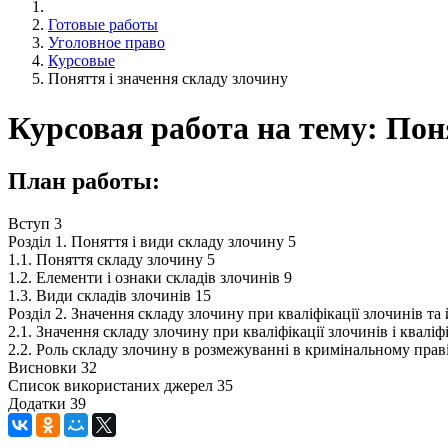
Готовые работы
Уголовное право
Курсовые
Поняття і значення складу злочину
Курсовая работа на тему: Пон
План работы:
Вступ 3
Розділ 1. Поняття і види складу злочину 5
1.1. Поняття складу злочину 5
1.2. Елементи і ознаки складів злочинів 9
1.3. Види складів злочинів 15
Розділ 2. Значення складу злочину при кваліфікації злочинів т
2.1. Значення складу злочину при кваліфікації злочинів і квалі
2.2. Роль складу злочину в розмежуванні в кримінальному прав
Висновки 32
Список використаних джерел 35
Додатки 39