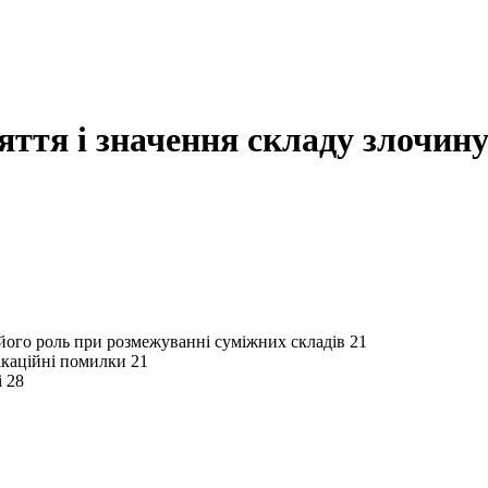
яття і значення складу злочин
а його роль при розмежуванні суміжних складів 21
фікаційні помилки 21
і 28