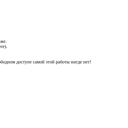
оже.
те).
свободном доступе самой этой работы нигде нет!