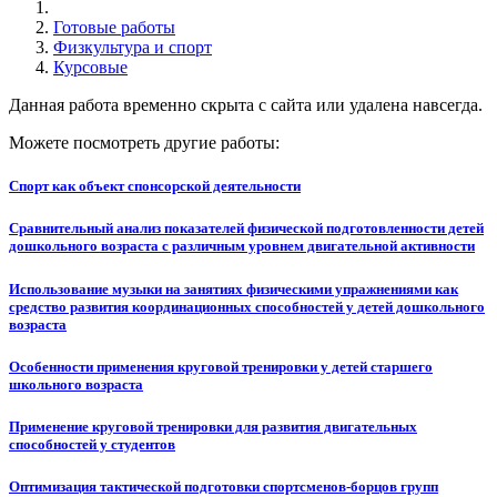
Готовые работы
Физкультура и спорт
Курсовые
Данная работа временно скрыта с сайта или удалена навсегда.
Можете посмотреть другие работы:
Спорт как объект спонсорской деятельности
Сравнительный анализ показателей физической подготовленности детей
дошкольного возраста с различным уровнем двигательной активности
Использование музыки на занятиях физическими упражнениями как
средство развития координационных способностей у детей дошкольного
возраста
Особенности применения круговой тренировки у детей старшего
школьного возраста
Применение круговой тренировки для развития двигательных
способностей у студентов
Оптимизация тактической подготовки спортсменов-борцов групп