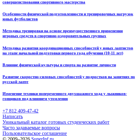
совершенствования спортивного мастерства
Особенности физической подготовленности и тренировочных нагрузок
юных футболистов
Методика тренировки на основе преимущественного применения
игровых средств в спортивно-оздоровительных группах
Методика развития координационных способностей у юных лаптистов
на этапе начальной подготовки первого года обучения (10-11 лет)
Влияние физической культуры и спорта на развитие личности
Развитие скоростно-силовых способностей у подростков на занятиях по
русской лапте
Изменение техники попеременного двухшажного хода у лыжников-
гонщиков под влиянием утомления
+7 812 409-47-42
Написать
Уникальный каталог готовых студенческих работ
Часто задаваемые вопросы
Пользовательское соглашение
© 2009–2026
SuperInf.ru