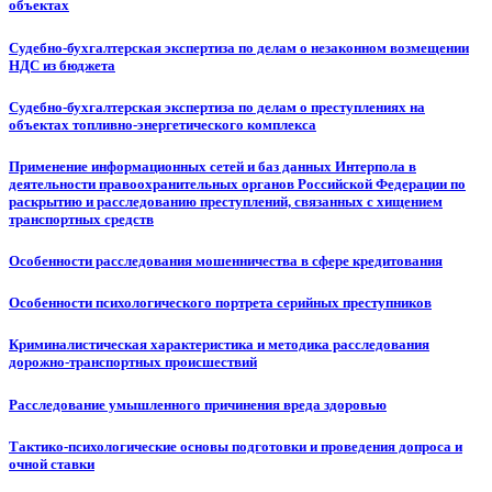
объектах
Судебно-бухгалтерская экспертиза по делам о незаконном возмещении
НДС из бюджета
Судебно-бухгалтерская экспертиза по делам о преступлениях на
объектах топливно-энергетического комплекса
Применение информационных сетей и баз данных Интерпола в
деятельности правоохранительных органов Российской Федерации по
раскрытию и расследованию преступлений, связанных с хищением
транспортных средств
Особенности расследования мошенничества в сфере кредитования
Особенности психологического портрета серийных преступников
Криминалистическая характеристика и методика расследования
дорожно-транспортных происшествий
Расследование умышленного причинения вреда здоровью
Тактико-психологические основы подготовки и проведения допроса и
очной ставки