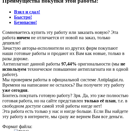
Преимущества покупки этой работы:
Взял и сдал!
Быстро!
Безопасно!
Сомневаетесь купить эту работу или заказать новую? Эта
работа
ничем
не отличается от новой на заказ, только
дешевле!
Зачастую авторы-исполнители из других фирм покупают
наши готовые работы и продают их Вам как новые, только в
разы дороже.
Антиплагиат данной работы
97,44%
оригинальности (мы
не
используем
техническое повышение антиплагиата ни в одной
работе).
Мы проверяем работы в официальной системе Аntiplagiat.ru.
Времени на написание не осталось? Вы получите эту работу
уже сегодня
.
Боитесь покупать готовую работу? Зря. Да, это уже полностью
готовая работа, но на сайте представлен
только её план
, т.е. в
свободном доступе самой этой работы нигде нет!
Эта работа есть только у нас и нигде больше. Если Вы найдете
эту работу в интернете, мы сразу же вернем Вам все деньги.
Формат файла: