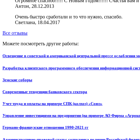
Огромное спасибо!!!!! С Новым Годом!!!!!! Счастья вам и
Антон, 28.12.2013
Очень быстро сработали и то что нужно, спасибо.
Светлана, 18.04.2017
Все отзывы
Можете посмотреть другие работы:
Освещение в советской и американской центральной прессе ослабления м
Разработка клиентского программного обеспечения информационной сис
Земские соборы
Современные тенденции банковского сектора
Учет труда и оплаты на примере СПК (колхоз) «Союз»
Управление инвестициями на предприятии (на примере АО Фирма «Агрок
Германо-французские отношения 1990-2021 гг
Административно-правовой статус сотрудника полиции Российской федер