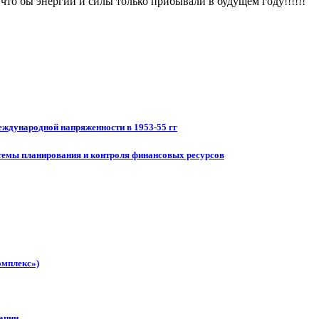
 что бы энергии и силы только прибывали в будущем году!!!!!!
еждународной напряженности в 1953-55 гг
темы планирования и контроля финансовых ресурсов
омплекс»)
ации