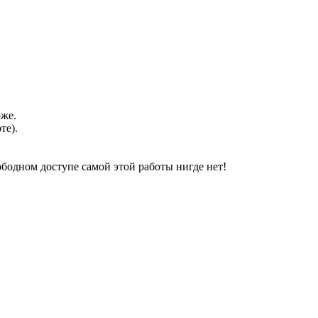
оже.
те).
свободном доступе самой этой работы нигде нет!