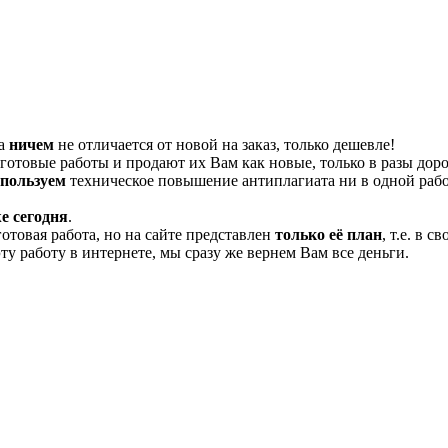
та
ничем
не отличается от новой на заказ, только дешевле!
отовые работы и продают их Вам как новые, только в разы дор
спользуем
техническое повышение антиплагиата ни в одной рабо
е сегодня
.
готовая работа, но на сайте представлен
только её план
, т.е. в 
эту работу в интернете, мы сразу же вернем Вам все деньги.