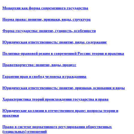
Монархия как форма современного государства
Норма права: понятие, признаки, виды, структура
Форма государства: понятие, сущность, особенности
Юридическая ответственность: понятие, виды, содержание
Политико-правовой режим в современной России: теория и практика
Правотворчество: понятие, виды, процесс
Гарантии прав и свобод человека и гражданина
Юридическая ответственность: понятие, признаки, основания и виды
Характеристика теорий происхождения государства и права
Юридические коллизии в отечественном праве: вопросы теории и
практики
Право в системе нормативного регулирования общественных
(социальных) отношений