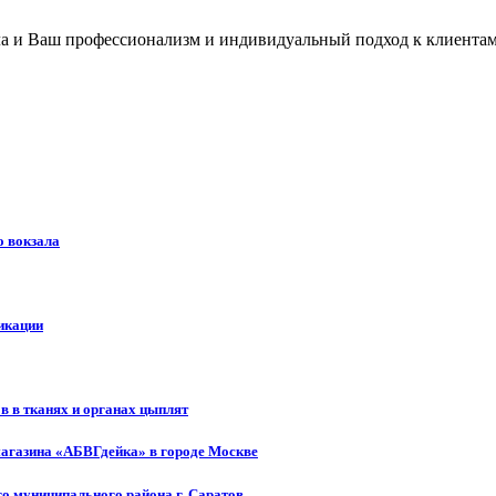
ла и Ваш профессионализм и индивидуальный подход к клиентам (
о вокзала
икации
 в тканях и органах цыплят
магазина «АБВГдейка» в городе Москве
о муниципального района г. Саратов