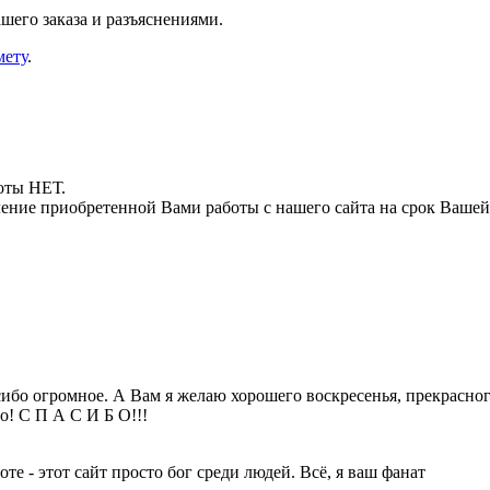
шего заказа и разъяснениями.
мету
.
боты НЕТ.
ние приобретенной Вами работы с нашего сайта на срок Вашей
ибо огромное. А Вам я желаю хорошего воскресенья, прекрасног
го! С П А С И Б О!!!
оте - этот сайт просто бог среди людей. Всё, я ваш фанат