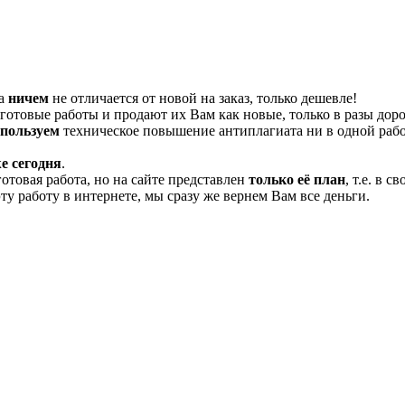
та
ничем
не отличается от новой на заказ, только дешевле!
отовые работы и продают их Вам как новые, только в разы дор
спользуем
техническое повышение антиплагиата ни в одной рабо
е сегодня
.
готовая работа, но на сайте представлен
только её план
, т.е. в 
эту работу в интернете, мы сразу же вернем Вам все деньги.