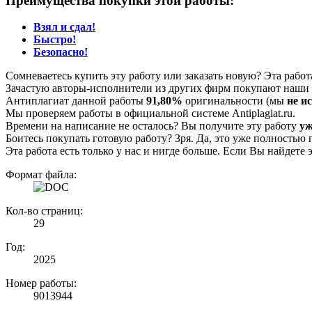
Преимущества покупки этой работы:
Взял и сдал!
Быстро!
Безопасно!
Сомневаетесь купить эту работу или заказать новую? Эта рабо
Зачастую авторы-исполнители из других фирм покупают наши г
Антиплагиат данной работы
91,80%
оригинальности (мы
не и
Мы проверяем работы в официальной системе Аntiplagiat.ru.
Времени на написание не осталось? Вы получите эту работу
уж
Боитесь покупать готовую работу? Зря. Да, это уже полностью 
Эта работа есть только у нас и нигде больше. Если Вы найдете 
Формат файла:
Кол-во страниц:
29
Год:
2025
Номер работы:
9013944