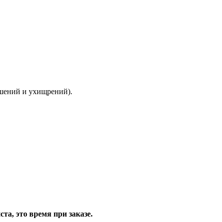
ышений и ухищрений).
та, это время при заказе.