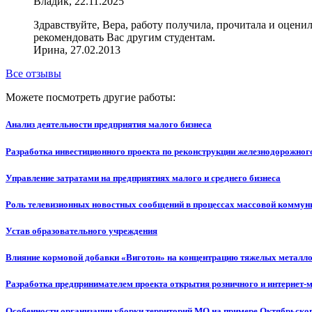
Владик, 22.11.2025
Здравствуйте, Вера, работу получила, прочитала и оцени
рекомендовать Вас другим студентам.
Ирина, 27.02.2013
Все отзывы
Можете посмотреть другие работы:
Анализ деятельности предприятия малого бизнеса
Разработка инвестиционного проекта по реконструкции железнодорожног
Управление затратами на предприятиях малого и среднего бизнеса
Роль телевизионных новостных сообщений в процессах массовой коммун
Устав образовательного учреждения
Влияние кормовой добавки «Виготон» на концентрацию тяжелых металлов
Разработка предпринимателем проекта открытия розничного и интернет-
Особенности организации уборки территорий МО на примере Октябрьског