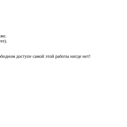
оже.
те).
свободном доступе самой этой работы нигде нет!