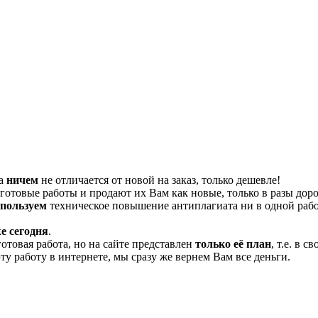
та
ничем
не отличается от новой на заказ, только дешевле!
отовые работы и продают их Вам как новые, только в разы дор
спользуем
техническое повышение антиплагиата ни в одной рабо
е сегодня
.
готовая работа, но на сайте представлен
только её план
, т.е. в 
эту работу в интернете, мы сразу же вернем Вам все деньги.