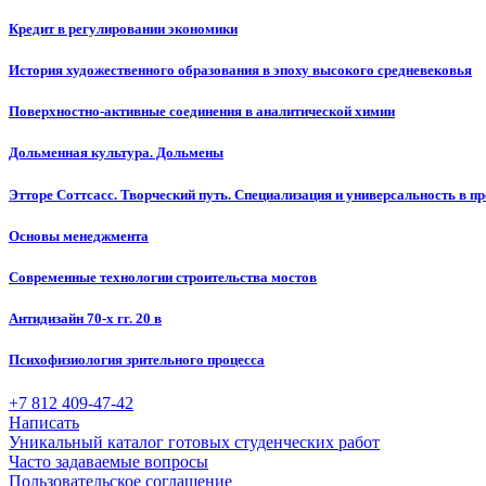
Кредит в регулировании экономики
История художественного образования в эпоху высокого средневековья
Поверхностно-активные соединения в аналитической химии
Дольменная культура. Дольмены
Этторе Соттсасс. Творческий путь. Специализация и универсальность в п
Основы менеджмента
Современные технологии строительства мостов
Антидизайн 70-х гг. 20 в
Психофизиология зрительного процесса
+7 812 409-47-42
Написать
Уникальный каталог готовых студенческих работ
Часто задаваемые вопросы
Пользовательское соглашение