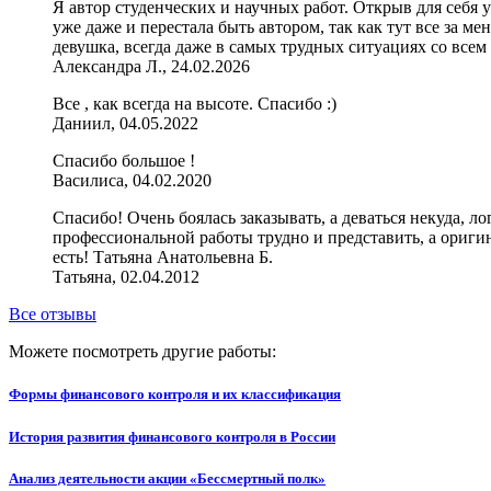
Я автор студенческих и научных работ. Открыв для себя у
уже даже и перестала быть автором, так как тут все за ме
девушка, всегда даже в самых трудных ситуациях со все
Александра Л., 24.02.2026
Все , как всегда на высоте. Спасибо :)
Даниил, 04.05.2022
Спасибо большое !
Василиса, 04.02.2020
Спасибо! Очень боялась заказывать, а деваться некуда, л
профессиональной работы трудно и представить, а оригин
есть! Татьяна Анатольевна Б.
Татьяна, 02.04.2012
Все отзывы
Можете посмотреть другие работы:
Формы финансового контроля и их классификация
История развития финансового контроля в России
Анализ деятельности акции «Бессмертный полк»