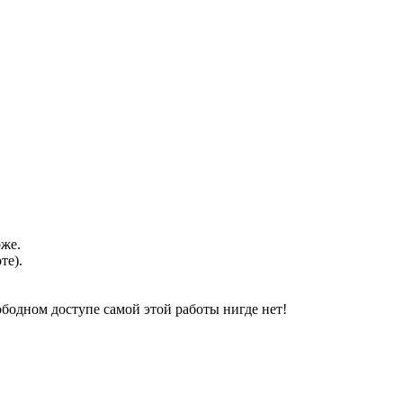
оже.
те).
свободном доступе самой этой работы нигде нет!